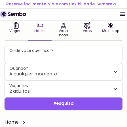
Reserve facilmente. Viaje com flexibilidade. Sempre ao melhor preço.
Viagens
Hotéis
Voo +
Voos
Multi-stop
hotel
Onde você quer ficar?
Quando?
A qualquer momento
Viajantes
2 adultos
Pesquisa
Home