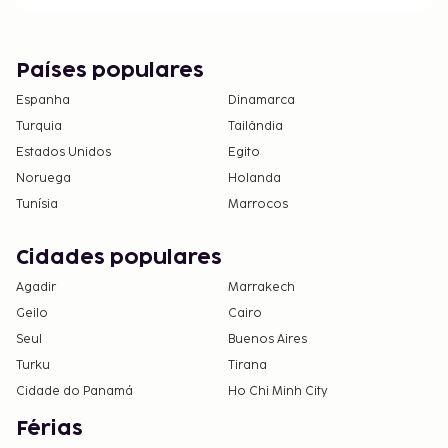
Países populares
Espanha
Dinamarca
Turquia
Tailândia
Estados Unidos
Egito
Noruega
Holanda
Tunísia
Marrocos
Cidades populares
Agadir
Marrakech
Geilo
Cairo
Seul
Buenos Aires
Turku
Tirana
Cidade do Panamá
Ho Chi Minh City
Férias