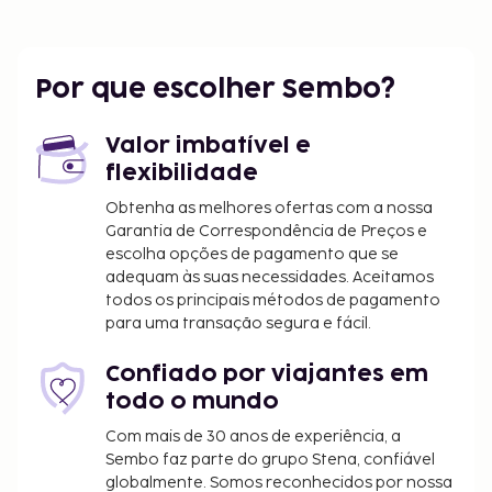
Os aeroportos mais próximos são:
Castries (SLU-George F. L. Charles) - 14,1 km/8,8 mi
Vieux Fort (UVF-Aeroporto Internacional de
Por que escolher Sembo?
Hewanorra) - 67,9 km/42,2 mi
Desfrute de fantásticas vistas a partir do jardim ou
Valor imbatível e
tire partido das várias comodidades e serviços ao
flexibilidade
seu dispor, incluindo churrasqueiras.
As crianças não pagam quando dormem no
Obtenha as melhores ofertas com a nossa
quarto dos pais ou tutor, utilizando a(s) cama(s)
Garantia de Correspondência de Preços e
escolha opções de pagamento que se
existentes.
adequam às suas necessidades. Aceitamos
Disponibilização de opções de pagamento sem
todos os principais métodos de pagamento
numerário em todas as transações.
para uma transação segura e fácil.
Confiado por viajantes em
todo o mundo
Com mais de 30 anos de experiência, a
Sembo faz parte do grupo Stena, confiável
globalmente. Somos reconhecidos por nossa