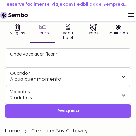
Reserve facilmente. Viaje com flexibilidade. Sempre ao melhor preço.
Viagens
Hotéis
Voo +
Voos
Multi-stop
hotel
Onde você quer ficar?
Quando?
A qualquer momento
Viajantes
2 adultos
Pesquisa
Home
Carnelian Bay Getaway