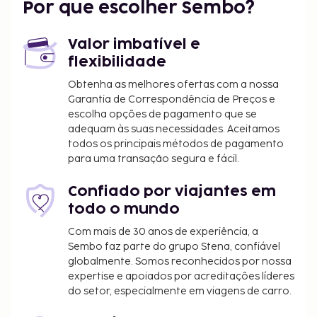
Por que escolher Sembo?
Gatekeeper's Museum - 7,1 km/4,4 mi
Os aeroportos mais próximos são:
Valor imbatível e
Truckee, Califórnia (TKF-Truckee Tahoe) - 25,4
flexibilidade
km/15,8 mi
Lake Tahoe, Califórnia (TVL) - 53,9 km/33,5 mi
Obtenha as melhores ofertas com a nossa
Garantia de Correspondência de Preços e
Aeroporto Internacional de Reno–Tahoe (RNO) -
escolha opções de pagamento que se
70,5 km/43,8 mi
adequam às suas necessidades. Aceitamos
Há estacionamento limitado no local.
todos os principais métodos de pagamento
O alojamento é limpo por profissionais.
para uma transação segura e fácil.
O alojamento disponibiliza check-in sem
contacto e check-out sem contacto.
Confiado por viajantes em
todo o mundo
Com mais de 30 anos de experiência, a
Sembo faz parte do grupo Stena, confiável
globalmente. Somos reconhecidos por nossa
expertise e apoiados por acreditações líderes
do setor, especialmente em viagens de carro.