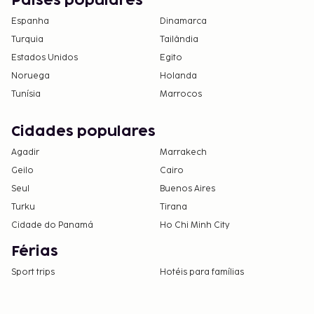
Países populares
Espanha
Dinamarca
Turquia
Tailândia
Estados Unidos
Egito
Noruega
Holanda
Tunísia
Marrocos
Cidades populares
Agadir
Marrakech
Geilo
Cairo
Seul
Buenos Aires
Turku
Tirana
Cidade do Panamá
Ho Chi Minh City
Férias
Sport trips
Hotéis para famílias