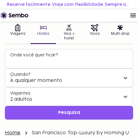
Reserve facilmente. Viaje com flexibilidade. Sempre ao melhor preço.
Viagens
Hotéis
Voo +
Voos
Multi-stop
hotel
Onde você quer ficar?
Quando?
A qualquer momento
Viajantes
2 adultos
Pesquisa
Home
San Francisco Top-Luxury by Homing U