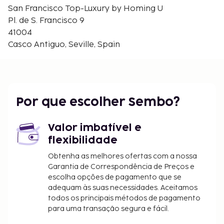
Plaza Cabildo - 0,4 km/0,3 mi
San Francisco Top-Luxury by Homing U
Plaza del Triunfo - 0,4 km/0,3 mi
Pl. de S. Francisco 9
Cabido Catedral - 0,5 km/0,3 mi
41004
Palacio de la Condesa de Lebrija - 0,5 km/0,3 mi
Casco Antiguo, Seville, Spain
O aeroporto principal mais próximo é o de Sevilha
(SVQ-San Pablo) - 21,2 km/13,2 mi
Devido às regulamentações nacionais, as
transações em numerário neste alojamento
Por que escolher Sembo?
não poderão exceder 1000 EUR. Para mais
informações, contacte o alojamento através
Valor imbatível e
dos dados que constam na confirmação de
flexibilidade
reserva.
Obtenha as melhores ofertas com a nossa
Garantia de Correspondência de Preços e
escolha opções de pagamento que se
adequam às suas necessidades. Aceitamos
todos os principais métodos de pagamento
para uma transação segura e fácil.