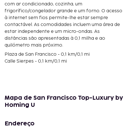
com ar condicionado, cozinha, um
frigorífico/congelador grande e um forno. O acesso
à internet sem fios permite-lhe estar sempre
contactável. As comodidades incluem uma área de
estar independente e um micro-ondas. As
distâncias são apresentadas à 0,1 milha e ao
quilómetro mais próximo.
Plaza de San Francisco - 0,1 km/0,1 mi
Calle Sierpes - 0,1 km/0,1 mi
Câmara Municipal de Sevilha - 0,1 km/0,1 mi
Catedral - 0,2 km/0,1 mi
Iglesia de El Salvador - 0,2 km/0,1 mi
Plaza Nueva - 0,3 km/0,2 mi
Plaza del Salvador - 0,3 km/0,2 mi
Mapa de San Francisco Top-Luxury by
Arquidiocese de Sevilha - 0,3 km/0,2 mi
Homing U
Torre de Giralda - 0,3 km/0,2 mi
Convento de la Encarnación - 0,4 km/0,2 mi
Museo del Baile Flamenco - 0,4 km/0,2 mi
Endereço