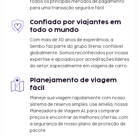
todos os principais métodos de pagamento
aplicáveis:
para uma transação segura e fácil.
Depósito para cobertura de danos eventuais:
500 GBP por estadia
Confiado por viajantes em
todo o mundo
Incluímos todas as taxas que o alojamento nos
comunicou.
Com mais de 30 anos de experiência, a
Sembo faz parte do grupo Stena, confiável
Tarifa de estacionamento seguro sem
globalmente. Somos reconhecidos por nossa
assistência: 20 GBP por noite
expertise e apoiados por acreditações líderes
do setor, especialmente em viagens de carro.
A lista anterior pode não estar completa. As taxas e
os depósitos podem não incluir impostos e estão
Planejamento de viagem
sujeitos a alterações.
fácil
O estacionamento está sujeito a restrições de
Planeje sua viagem rapidamente com nosso
altura dos veículos.
sistema de reserva simples. Use Amelia, nossa
Planejadora de Viagem AI, para comparar
preços e encontrar as melhores ofertas, com
a segurança de nosso plano de proteção de
pacote.