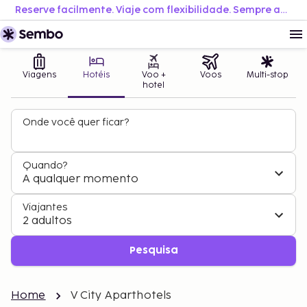
Reserve facilmente. Viaje com flexibilidade. Sempre ao melhor preço.
Viagens
Hotéis
Voo +
Voos
Multi-stop
hotel
Onde você quer ficar?
Quando?
A qualquer momento
Viajantes
2 adultos
Pesquisa
Home
V City Aparthotels