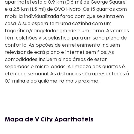
aparthotel está a 0,9 km (0,6 mi) de George Square
e a 2,5 km (1,5 mi) de OVO Hydro. Os 15 quartos com
mobília individualizada farão com que se sinta em
casa. À sua espera tem uma cozinha com um
frigorífico/congelador grande e um forno. As camas
têm colchões viscoelástico, para um sono pleno de
conforto. As opções de entretenimento incluem
televisor de ecrã plano e internet sem fios. As
comodidades incluem ainda áreas de estar
separadas e micro-ondas. A limpeza dos quartos é
efetuada semanal. As distâncias são apresentadas à
0,1 milha e ao quilómetro mais próximo.
Grosvenor Casino Glasgow, Riverboat - 0,1 km/0,1 mi
Merchant City - 0,3 km/0,2 mi
St. Enoch Centre - 0,3 km/0,2 mi
Buchanan Street - 0,3 km/0,2 mi
Argyll Arcade - 0,5 km/0,3 mi
Mapa de V City Aparthotels
Princes Square - 0,5 km/0,3 mi
The Lighthouse - 0,5 km/0,3 mi