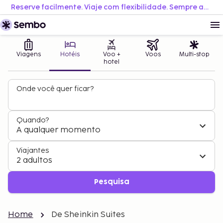
Reserve facilmente. Viaje com flexibilidade. Sempre ao melhor preço.
Viagens
Hotéis
Voo +
Voos
Multi-stop
hotel
Onde você quer ficar?
Quando?
A qualquer momento
Viajantes
2 adultos
Pesquisa
Home
De Sheinkin Suites