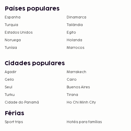
Países populares
Espanha
Dinamarca
Turquia
Tailândia
Estados Unidos
Egito
Noruega
Holanda
Tunísia
Marrocos
Cidades populares
Agadir
Marrakech
Geilo
Cairo
Seul
Buenos Aires
Turku
Tirana
Cidade do Panamá
Ho Chi Minh City
Férias
Sport trips
Hotéis para famílias