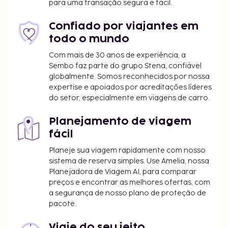
para uma transação segura e fácil.
Imposto municipal: 3.46 PLN por pessoa, por
noite
Confiado por viajantes em
todo o mundo
Incluímos todas as taxas que o alojamento nos
comunicou.
Com mais de 30 anos de experiência, a
Sembo faz parte do grupo Stena, confiável
Tarifa de estacionamento: 40 PLN por dia
globalmente. Somos reconhecidos por nossa
Estadia de animais de estimação: 40 PLN por
expertise e apoiados por acreditações líderes
animal, por dia
do setor, especialmente em viagens de carro.
Os animais de serviço estão isentos de taxas
Planejamento de viagem
A lista anterior pode não estar completa. As taxas e
fácil
os depósitos podem não incluir impostos e estão
Planeje sua viagem rapidamente com nosso
sujeitos a alterações.
sistema de reserva simples. Use Amelia, nossa
O alojamento é limpo por profissionais.
Planejadora de Viagem AI, para comparar
preços e encontrar as melhores ofertas, com
a segurança de nosso plano de proteção de
pacote.
Viaje do seu jeito