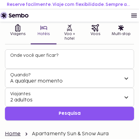
Reserve facilmente. Viaje com flexibilidade. Sempre ao melhor preço.
Viagens
Hotéis
Voo +
Voos
Multi-stop
hotel
Onde você quer ficar?
Quando?
A qualquer momento
Viajantes
2 adultos
Pesquisa
Home
Apartamenty Sun & Snow Aura