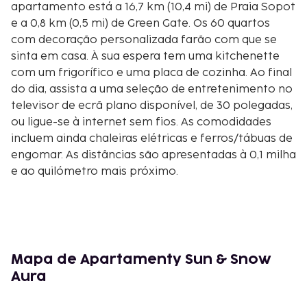
apartamento está a 16,7 km (10,4 mi) de Praia Sopot
e a 0,8 km (0,5 mi) de Green Gate. Os 60 quartos
com decoração personalizada farão com que se
sinta em casa. À sua espera tem uma kitchenette
com um frigorífico e uma placa de cozinha. Ao final
do dia, assista a uma seleção de entretenimento no
televisor de ecrã plano disponível, de 30 polegadas,
ou ligue-se à internet sem fios. As comodidades
incluem ainda chaleiras elétricas e ferros/tábuas de
engomar. As distâncias são apresentadas à 0,1 milha
e ao quilómetro mais próximo.
Centro de Arte Contemporânea de Łaźnia - 0,4
km/0,3 mi
Royal Route - 0,7 km/0,5 mi
Długie Pobrzeże - 0,7 km/0,5 mi
Green Gate - 0,8 km/0,5 mi
Mapa de Apartamenty Sun & Snow
Long Market - 0,8 km/0,5 mi
Aura
Museu da Zona Histórica Livre de Gdańsk - 0,8