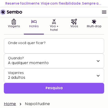
Reserve facilmente. Viaje com flexibilidade. Sempre ao melhor preço.
Viagens
Hotéis
Voo +
Voos
Multi-stop
hotel
Onde você quer ficar?
Quando?
A qualquer momento
Viajantes
2 adultos
Pesquisa
Home
Napolitudine