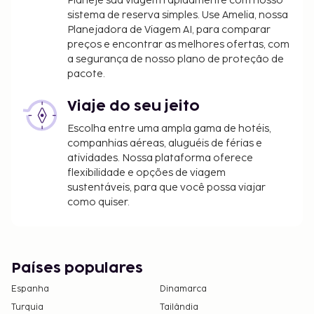
Planeje sua viagem rapidamente com nosso
bancária no prazo de 72 horas após a
sistema de reserva simples. Use Amelia, nossa
confirmação da reserva.
Planejadora de Viagem AI, para comparar
preços e encontrar as melhores ofertas, com
Incluímos todas as taxas que o alojamento nos
a segurança de nosso plano de proteção de
comunicou.
pacote.
Tarifa de pequeno-almoço buffet: 9.90 BRL por
adulto e 9.90 BRL por criança (valores
Viaje do seu jeito
aproximados)
Escolha entre uma ampla gama de hotéis,
Estadia de animais de estimação: 40 BRL por
companhias aéreas, aluguéis de férias e
animal, por dia
atividades. Nossa plataforma oferece
Os animais de serviço estão isentos de taxas
flexibilidade e opções de viagem
Aplica-se uma taxa de check-in tardio para
sustentáveis, para que você possa viajar
como quiser.
chegadas entre a(s) 18:30 e a(s) 9:00
Cama desdobrável: 80 BRL por dia
A lista anterior pode não estar completa. As taxas e
os depósitos podem não incluir impostos e estão
Países populares
sujeitos a alterações.
Espanha
Dinamarca
Os pais ou os tutores legais que viajem com um
Turquia
Tailândia