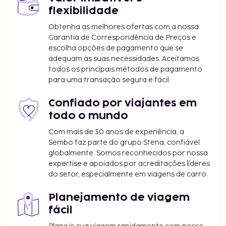
incluindo uma piscina exterior, ou aprecie soberbas
flexibilidade
vistas a partir do jardim. Esta casa de férias
disponibiliza ainda Wi-fi grátis e churrasqueiras. O
Obtenha as melhores ofertas com a nossa
Garantia de Correspondência de Preços e
autocarro do hotel permite-lhe chegar à praia em
escolha opções de pagamento que se
menos de nada. Aproveite ainda para tomar um
adequam às suas necessidades. Aceitamos
copo entre dois dedos de conversa num dos 6 bares
todos os principais métodos de pagamento
na praia. A casa de férias serve pequenos-almoços
para uma transação segura e fácil.
buffet diariamente entre as 8:00 e as 9:00 mediante
uma sobretaxa.
Confiado por viajantes em
O alojamento irá solicitar-lhe o pagamento dos
todo o mundo
seguintes custos. Podem incluir os impostos
Com mais de 30 anos de experiência, a
aplicáveis:
Sembo faz parte do grupo Stena, confiável
globalmente. Somos reconhecidos por nossa
Depósito: 150 BRL por alojamento e por estadia
expertise e apoiados por acreditações líderes
Depósito para serviços de limpeza: 150 BRL por
do setor, especialmente em viagens de carro.
estadia
Taxa de utilização de eletricidade: 17.00 BRL por
Planejamento de viagem
noite a partir de 20 kWh
fácil
O depósito deverá ser pago por transferência