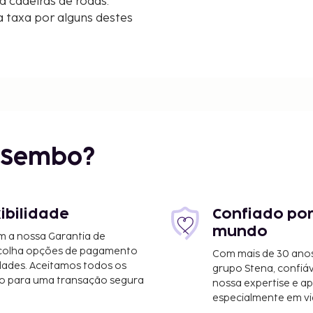
a cadeiras de rodas.
 taxa por alguns destes
r Sembo?
xibilidade
Confiado por
mundo
m a nossa Garantia de
scolha opções de pagamento
Com mais de 30 anos
dades. Aceitamos todos os
grupo Stena, confiá
o para uma transação segura
nossa expertise e ap
especialmente em vi