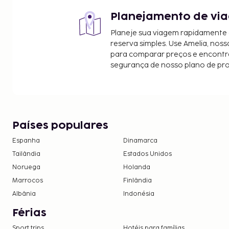
Planejamento de via
Planeje sua viagem rapidamente
reserva simples. Use Amelia, noss
para comparar preços e encontra
segurança de nosso plano de pr
Países populares
Espanha
Dinamarca
Tailândia
Estados Unidos
Noruega
Holanda
Marrocos
Finlândia
Albânia
Indonésia
Férias
Sport trips
Hotéis para famílias