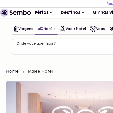
Res
Férias
Destinos
Minhas v
Viagens
Hotéis
Voo + hotel
Voos
Onde você quer ficar?
Home
Malee Hotel