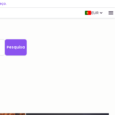
eço.
EUR
Pesquisa