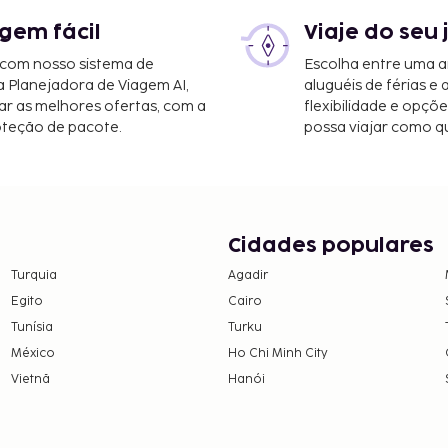
gem fácil
Viaje do seu 
 com nosso sistema de
Escolha entre uma a
a Planejadora de Viagem AI,
aluguéis de férias e
r as melhores ofertas, com a
flexibilidade e opçõ
oteção de pacote.
possa viajar como qu
Cidades populares
Turquia
Agadir
Egito
Cairo
Tunísia
Turku
México
Ho Chi Minh City
Vietnã
Hanói