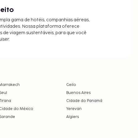
jeito
mpla gama de hotéis, companhias aéreas,
 atividades. Nossa plataforma oferece
es de viagem sustentáveis, para que você
iser.
Marrakech
Geilo
Seul
Buenos Aires
Tirana
Cidade do Panamá
Cidade do México
Yerevan
Sarande
Algiers