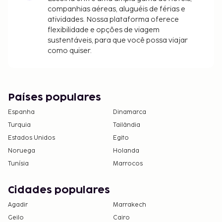
reserva.
companhias aéreas, aluguéis de férias e
A piscina está aberta das 10:00 às 18:00.
atividades. Nossa plataforma oferece
flexibilidade e opções de viagem
sustentáveis, para que você possa viajar
como quiser.
Países populares
Espanha
Dinamarca
Turquia
Tailândia
Estados Unidos
Egito
Noruega
Holanda
Tunísia
Marrocos
Cidades populares
Agadir
Marrakech
Geilo
Cairo