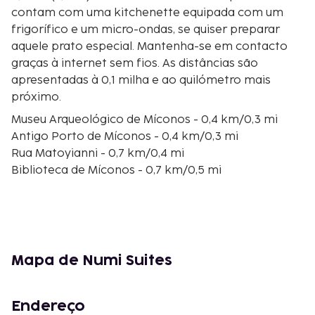
contam com uma kitchenette equipada com um
frigorífico e um micro-ondas, se quiser preparar
aquele prato especial. Mantenha-se em contacto
graças à internet sem fios. As distâncias são
apresentadas à 0,1 milha e ao quilómetro mais
próximo.
Museu Arqueológico de Míconos - 0,4 km/0,3 mi
Antigo Porto de Míconos - 0,4 km/0,3 mi
Rua Matoyianni - 0,7 km/0,4 mi
Biblioteca de Míconos - 0,7 km/0,5 mi
Prefeitura de Míconos - 0,8 km/0,5 mi
Galeria Rarity - 0,9 km/0,5 mi
Praia de Tourlos - 0,9 km/0,6 mi
Museu Marítimo de Aegean - 1 km/0,6 mi
Igreja de Panágia Paraportiani - 1 km/0,6 mi
Mapa de Numi Suites
Museu do Folclore de Míconos - 1 km/0,6 mi
Lena's House - 1 km/0,6 mi
Tria Pigadia - 1 km/0,6 mi
Endereço