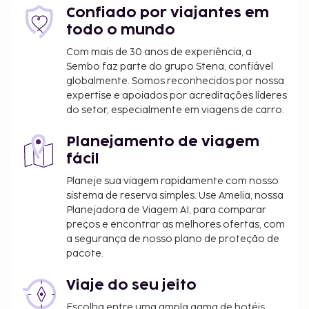
A cidade requer o pagamento de um imposto
Confiado por viajantes em
municipal. O imposto tem variações sazonais e
todo o mundo
poderá não ser aplicado durante todo o ano.
Note que poderão aplicar-se outras isenções.
Com mais de 30 anos de experiência, a
Sembo faz parte do grupo Stena, confiável
Para mais informações, contacte o alojamento
globalmente. Somos reconhecidos por nossa
através dos dados que constam na sua
expertise e apoiados por acreditações líderes
confirmação de reserva.
do setor, especialmente em viagens de carro.
Imposto municipal: de 1 novembro a 31 março,
0.50 EUR por alojamento, por noite
Planejamento de viagem
Imposto municipal: de 1 abril a 31 outubro, 2.00
fácil
EUR por alojamento, por noite
Planeje sua viagem rapidamente com nosso
Incluímos todas as taxas que o alojamento nos
sistema de reserva simples. Use Amelia, nossa
Planejadora de Viagem AI, para comparar
comunicou.
preços e encontrar as melhores ofertas, com
Devido às regulamentações nacionais, as
a segurança de nosso plano de proteção de
transações em numerário neste alojamento
pacote.
não poderão exceder 500 EUR. Para mais
informações, contacte o alojamento através
Viaje do seu jeito
dos dados que constam na confirmação de
Escolha entre uma ampla gama de hotéis,