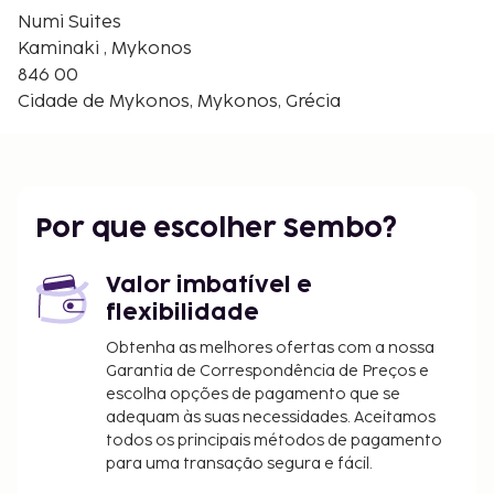
Igreja Metropolitana - 1 km/0,6 mi
Numi Suites
Vista de Alefkandra - 1,1 km/0,7 mi
Kaminaki , Mykonos
Museu Agrícola - 1,2 km/0,7 mi
846 00
Os aeroportos mais próximos são:
Cidade de Mykonos, Mykonos, Grécia
Mykonos (JMK-Aeroporto Nacional da Ilha de
Mykonos) - 4,5 km/2,8 mi
Ermoupolis (JSY-Aeroporto Nacional de Syros
Island) - 40,3 km/25,1 mi
Por que escolher Sembo?
Naxos (JNX-Aeroporto Nacional de Naxos Island) -
48,7 km/30,3 mi
Valor imbatível e
Há estacionamento grátis no local. Não perca as
flexibilidade
várias atividades recreativas e de entretimento ao
seu dispor, incluindo uma piscina exterior. O espaço
Obtenha as melhores ofertas com a nossa
Garantia de Correspondência de Preços e
oferece ainda Wi-fi grátis.
escolha opções de pagamento que se
O alojamento irá solicitar-lhe o pagamento dos
adequam às suas necessidades. Aceitamos
seguintes custos. Podem incluir os impostos
todos os principais métodos de pagamento
aplicáveis:
para uma transação segura e fácil.