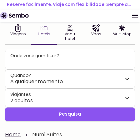
Reserve facilmente. Viaje com flexibilidade. Sempre ao melhor preço.
Viagens
Hotéis
Voo +
Voos
Multi-stop
hotel
Onde você quer ficar?
Quando?
A qualquer momento
Viajantes
2 adultos
Pesquisa
Home
Numi Suites