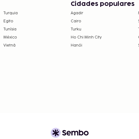
Cidades populares
eguintes custos. Podem
Turquia
Agadir
Egito
Cairo
ão da estadia e a
Tunísia
Turku
México
Ho Chi Minh City
Vietnã
Hanói
omunicou.
rto dos pais ou tutor,
em numerário em todas