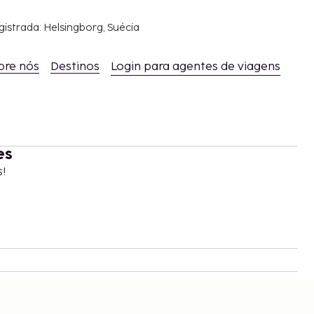
gistrada: Helsingborg, Suécia
bre nós
Destinos
Login para agentes de viagens
es
s!