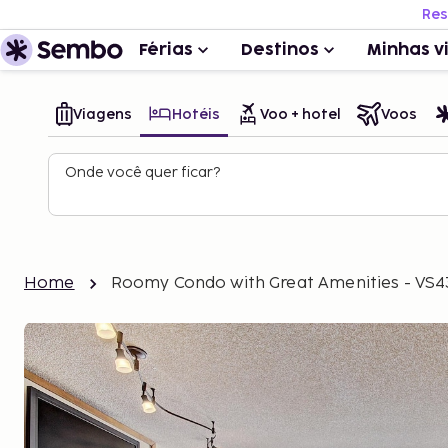
Res
Férias
Destinos
Minhas v
Viagens
Hotéis
Voo + hotel
Voos
Onde você quer ficar?
Home
Roomy Condo with Great Amenities - VS