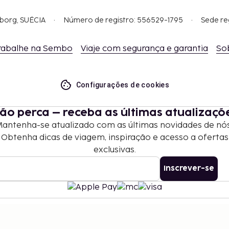
gborg, SUÉCIA
Número de registro: 556529-1795
Sede re
rabalhe na Sembo
Viaje com segurança e garantia
So
Configurações de cookies
ão perca – receba as últimas atualizaçõ
antenha-se atualizado com as últimas novidades de nó
Obtenha dicas de viagem, inspiração e acesso a ofertas
exclusivas.
Inscrever-se
©
2026
Stena Line Travel Group AB