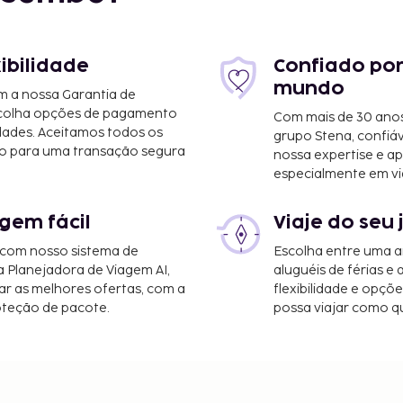
,8 mi
xibilidade
Confiado por
mundo
m a nossa Garantia de
scolha opções de pagamento
Com mais de 30 anos
dades. Aceitamos todos os
grupo Stena, confiá
o para uma transação segura
nossa expertise e ap
especialmente em vi
gem fácil
Viaje do seu 
ounty) - 89,6 km/55,7 mi
litan) - 136,3 km/84,7
 com nosso sistema de
Escolha entre uma a
a Planejadora de Viagem AI,
aluguéis de férias e
km/102,1 mi
r as melhores ofertas, com a
flexibilidade e opçõ
oteção de pacote.
possa viajar como qu
, elevador e cacifos. Há
que de entretenimento e
, uma banheira de
de Wi-fi grátis e de