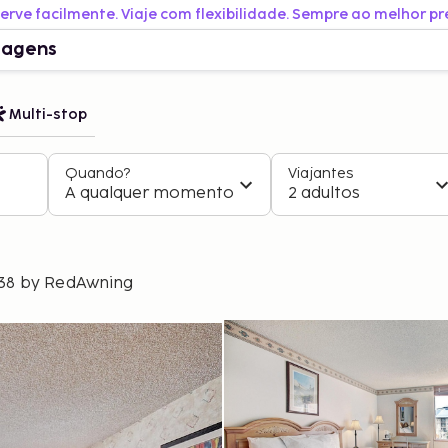
erve facilmente. Viaje com flexibilidade. Sempre ao melhor pr
iagens
Multi-stop
Quando?
Viajantes
A qualquer momento
2 adultos
438 by RedAwning