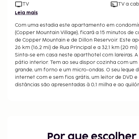
TV
TV a cab
Leia mais
Com uma estadia este apartamento em condomí
(Copper Mountain Village), ficará a 15 minutos de 
de Copper Mountain e de Dillon Reservoir. Este aparthotel de golfe está a
26 km (16,2 mi) de Rua Principal e a 32,1 km (20 mi
Sinta-se em casa neste aparthotel com lareiras. 
pátio interior. Tem ao seu dispor cozinha com um 
grande, um forno e um micro-ondas. O seu leque d
internet com e sem fios grátis, um leitor de DVD e
distâncias são apresentadas à 0,1 milha e ao qui
Estância de Esqui de Copper Mountain - 0,3 km/0
Woodward at Copper - 0,3 km/0,2 mi
Teleférico de Esqui American Eagle - 0,5 km/0,3 m
Teleférico de Esqui Easy Rider - 0,5 km/0,3 mi
Teleférico de Esqui American Flyer - 0,7 km/0,4 m
Teleférico de Esqui Glide - 1,1 km/0,7 mi
Por que escolhe