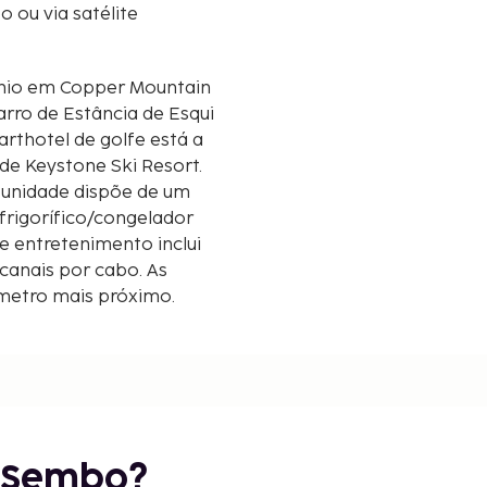
o ou via satélite
nio em Copper Mountain
carro de Estância de Esqui
) de Keystone Ski Resort.
A unidade dispõe de um
frigorífico/congelador
e entretenimento inclui
 canais por cabo. As
lómetro mais próximo.
,2 mi
i
i
r Sembo?