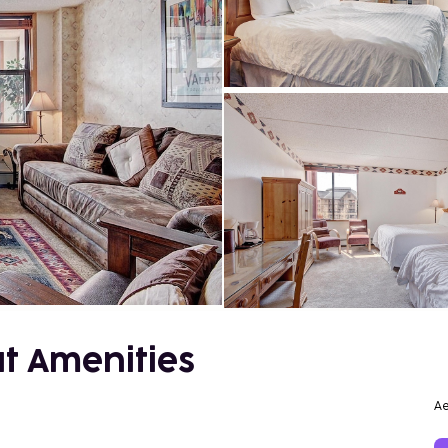
t Amenities
Ae