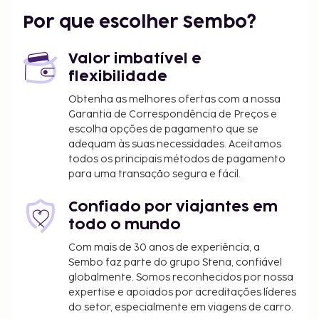
Aeroporto Internacional de Lakeland (LAL) - 63,2
Por que escolher Sembo?
km/39,3 mi
As crianças não pagam quando dormem no
Valor imbatível e
quarto dos pais ou tutor, utilizando a(s) cama(s)
flexibilidade
existentes.
Disponibilização de opções de pagamento sem
Obtenha as melhores ofertas com a nossa
Garantia de Correspondência de Preços e
numerário em todas as transações.
escolha opções de pagamento que se
adequam às suas necessidades. Aceitamos
todos os principais métodos de pagamento
para uma transação segura e fácil.
Confiado por viajantes em
todo o mundo
Com mais de 30 anos de experiência, a
Sembo faz parte do grupo Stena, confiável
globalmente. Somos reconhecidos por nossa
expertise e apoiados por acreditações líderes
do setor, especialmente em viagens de carro.