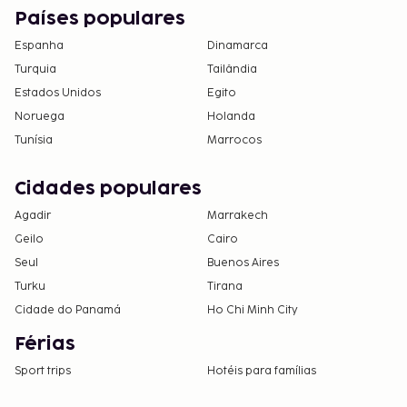
Países populares
Espanha
Dinamarca
Turquia
Tailândia
Estados Unidos
Egito
Noruega
Holanda
Tunísia
Marrocos
Cidades populares
Agadir
Marrakech
Geilo
Cairo
Seul
Buenos Aires
Turku
Tirana
Cidade do Panamá
Ho Chi Minh City
Férias
Sport trips
Hotéis para famílias