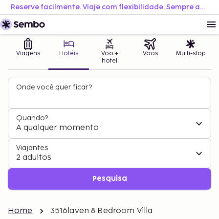
Reserve facilmente. Viaje com flexibilidade. Sempre ao melhor preço.
Viagens
Hotéis
Voo +
Voos
Multi-stop
hotel
Onde você quer ficar?
Quando?
A qualquer momento
Viajantes
2 adultos
Pesquisa
Home
3516laven 8 Bedroom Villa