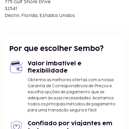
775 Gulf Shore Drive
Centro Desportivo de Morgan - 3,2 km/2 mi
32541
Indian Temple Mound and Museum - 3,5 km/2,2 mi
Destin, Florida, Estados Unidos
Olin Marler Charter Fishing - 3,6 km/2,2 mi
O aeroporto principal mais próximo é o de Fort
Walton Beach, Florida (VPS-Aeroporto regional de
Northwest Florida) - 27,5 km/17,1 mi
Por que escolher Sembo?
Há estacionamento grátis no local. Não perca as
várias atividades recreativas e de entretimento ao
Valor imbatível e
seu dispor, incluindo um campo de ténis exterior. O
flexibilidade
espaço oferece ainda Wi-fi grátis.
As crianças não pagam quando dormem no
Obtenha as melhores ofertas com a nossa
quarto dos pais ou tutor, utilizando a(s) cama(s)
Garantia de Correspondência de Preços e
escolha opções de pagamento que se
existentes.
adequam às suas necessidades. Aceitamos
Disponibilização de opções de pagamento sem
todos os principais métodos de pagamento
numerário em todas as transações.
para uma transação segura e fácil.
Confiado por viajantes em