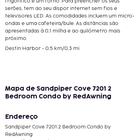
frigorífico e um forno. Para preencher os seus
serões, tem ao seu dispor internet sem fios e
televisores LED. As comodidades incluem um micro-
ondas e uma cafeteira/bule. As distâncias são
apresentadas à 0,1 milha e ao quilómetro mais
próximo.
Destin Harbor - 0,5 km/0,3 mi
Choctawhatchee Bay - 0,5 km/0,3 mi
Big Kahuna's Water and Adventure Park - 1,4 km/0,9
mi
The Shores Shopping Center - 1,9 km/1,2 mi
Jetty East Condominiums - 2 km/1,2 mi
Mapa de Sandpiper Cove 7201 2
Praias de Destin - 2,2 km/1,3 mi
Bedroom Condo by RedAwning
Jolee Island Nature Park - 2,2 km/1,4 mi
Shoreline Village Mall - 2,3 km/1,4 mi
The Track Family Recreation Center - 2,5 km/1,6 mi
Endereço
Passeio Marítimo de Destin Harbor - 3 km/1,8 mi
Sandpiper Cove 7201 2 Bedroom Condo by
Nancy Weidenhamer Dog Park - 3 km/1,9 mi
RedAwning
Nancy Weidenhamer Dog Park - 3,1 km/2 mi