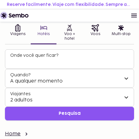
Reserve facilmente. Viaje com flexibilidade. Sempre ao melhor preço.
Viagens
Hotéis
Voo +
Voos
Multi-stop
hotel
Onde você quer ficar?
Quando?
A qualquer momento
Viajantes
2 adultos
Pesquisa
Home