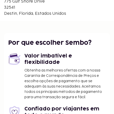
775 Gulf Shore Drive
Indian Temple Mound and Museum - 3,7 km/2,3 mi
32541
O aeroporto principal mais próximo é o de Fort
Destin, Florida, Estados Unidos
Walton Beach, Florida (VPS-Aeroporto regional de
Northwest Florida) - 27,6 km/17,2 mi
Este complexo de apartamentos disponibiliza vela
nas imediações.
Por que escolher Sembo?
As crianças não pagam quando dormem no
quarto dos pais ou tutor, utilizando a(s) cama(s)
Valor imbatível e
existentes.
flexibilidade
Disponibilização de opções de pagamento sem
numerário em todas as transações.
Obtenha as melhores ofertas com a nossa
Garantia de Correspondência de Preços e
escolha opções de pagamento que se
adequam às suas necessidades. Aceitamos
todos os principais métodos de pagamento
para uma transação segura e fácil.
Confiado por viajantes em