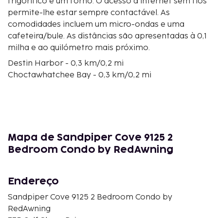
frigorífico e um forno. O acesso à internet sem fios
permite-lhe estar sempre contactável. As
comodidades incluem um micro-ondas e uma
cafeteira/bule. As distâncias são apresentadas à 0,1
milha e ao quilómetro mais próximo.
Destin Harbor - 0,3 km/0,2 mi
Choctawhatchee Bay - 0,3 km/0,2 mi
Big Kahuna's Water and Adventure Park - 1,6 km/1 mi
Jetty East Condominiums - 1,8 km/1,1 mi
Praias de Destin - 2 km/1,2 mi
The Shores Shopping Center - 2,1 km/1,3 mi
Jolee Island Nature Park - 2,4 km/1,5 mi
Mapa de Sandpiper Cove 9125 2
Shoreline Village Mall - 2,5 km/1,5 mi
Bedroom Condo by RedAwning
The Track Family Recreation Center - 2,6 km/1,6 mi
Passeio Marítimo de Destin Harbor - 3,2 km/2 mi
Nancy Weidenhamer Dog Park - 3,2 km/2 mi
Endereço
Nancy Weidenhamer Dog Park - 3,2 km/2 mi
Sandpiper Cove 9125 2 Bedroom Condo by
Centro Desportivo de Morgan - 3,4 km/2,1 mi
RedAwning
AJ’s Seafood & Oyster Bar - 3,6 km/2,3 mi