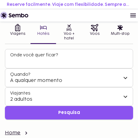
Reserve facilmente. Viaje com flexibilidade. Sempre ao melhor preço.
Viagens
Hotéis
Voo +
Voos
Multi-stop
hotel
Onde você quer ficar?
Quando?
A qualquer momento
Viajantes
2 adultos
Pesquisa
Home