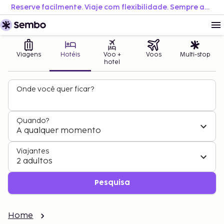
Reserve facilmente. Viaje com flexibilidade. Sempre ao melhor preço.
Viagens
Hotéis
Voo +
Voos
Multi-stop
hotel
Onde você quer ficar?
Quando?
A qualquer momento
Viajantes
2 adultos
Pesquisa
Home