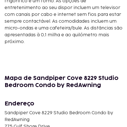
frigorífico e um forno. As opções de
entretenimento ao seu dispor incluem um televisor
com canais por cabo e internet sem fios para estar
sempre contactável. As comodidades incluem um
micro-ondas e uma cafeteira/bule. As distâncias são
apresentadas à 0,1 milha e ao quilómetro mais
próximo.
Destin Harbor - 0,1 km/0,1 mi
Choctawhatchee Bay - 0,6 km/0,4 mi
Big Kahuna's Water and Adventure Park - 1,7 km/1 mi
Jetty East Condominiums - 2,1 km/1,3 mi
The Shores Shopping Center - 2,1 km/1,3 mi
Mapa de Sandpiper Cove 8229 Studio
Praias de Destin - 2,3 km/1,4 mi
Bedroom Condo by RedAwning
Jolee Island Nature Park - 2,4 km/1,5 mi
Shoreline Village Mall - 2,5 km/1,6 mi
Endereço
The Track Family Recreation Center - 2,6 km/1,6 mi
Nancy Weidenhamer Dog Park - 3,2 km/2 mi
Sandpiper Cove 8229 Studio Bedroom Condo by
Passeio Marítimo de Destin Harbor - 3,2 km/2 mi
RedAwning
Nancy Weidenhamer Dog Park - 3,2 km/2 mi
775 Gulf Shore Drive