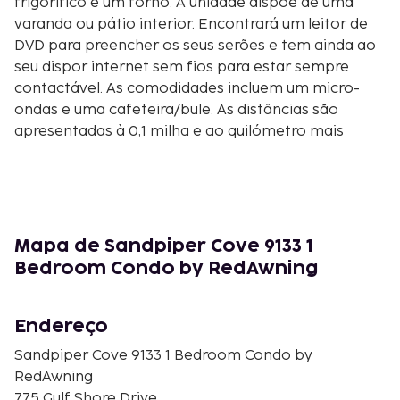
frigorífico e um forno. A unidade dispõe de uma
varanda ou pátio interior. Encontrará um leitor de
DVD para preencher os seus serões e tem ainda ao
seu dispor internet sem fios para estar sempre
contactável. As comodidades incluem um micro-
ondas e uma cafeteira/bule. As distâncias são
apresentadas à 0,1 milha e ao quilómetro mais
próximo.
Destin Harbor - 0,5 km/0,3 mi
Choctawhatchee Bay - 0,5 km/0,3 mi
Big Kahuna's Water and Adventure Park - 1,4 km/0,9
mi
Mapa de Sandpiper Cove 9133 1
The Shores Shopping Center - 1,9 km/1,2 mi
Bedroom Condo by RedAwning
Jetty East Condominiums - 2 km/1,2 mi
Praias de Destin - 2,2 km/1,3 mi
Endereço
Jolee Island Nature Park - 2,2 km/1,4 mi
Shoreline Village Mall - 2,3 km/1,4 mi
Sandpiper Cove 9133 1 Bedroom Condo by
The Track Family Recreation Center - 2,5 km/1,6 mi
RedAwning
Passeio Marítimo de Destin Harbor - 3 km/1,8 mi
775 Gulf Shore Drive