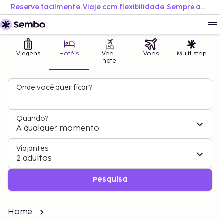
Reserve facilmente. Viaje com flexibilidade. Sempre ao melhor preço.
Viagens
Hotéis
Voo +
Voos
Multi-stop
hotel
Onde você quer ficar?
Quando?
A qualquer momento
Viajantes
2 adultos
Pesquisa
Home