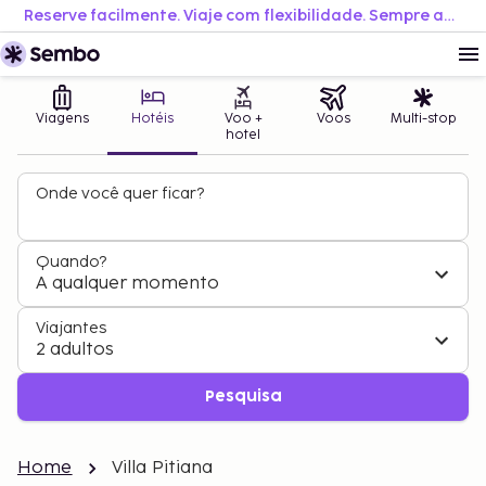
Reserve facilmente. Viaje com flexibilidade. Sempre ao melhor preço.
Viagens
Hotéis
Voo +
Voos
Multi-stop
hotel
Onde você quer ficar?
Quando?
A qualquer momento
Viajantes
2 adultos
Pesquisa
Home
Villa Pitiana