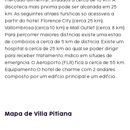
mercado alimentar, situados a cerca de 10 km. A
discoteca mais prxima pode ser alcanada em 25
km. As seguintes atraes tursticas so acessveis a
partir do hotel: Florence City (cerca 25 km),
Vallombrosa (cerca 10 km) e Mall Outlet (cerca. 8 km).
Para percorrer maiores distncias existe uma estao
de comboios a cerca de 5 km de distncia. Existe um
hospital a cerca de 25 km ao qual se poder dirigir
para receber tratamento mdico em situaes de
emergncia. O Aeroporto (FLR) fica a cerca de 55 km.
Equipamento:O hotel de charme com 2 andares
composto por um edifcio principal e um edifcio
anexo e dispe de 39 quartos. Os hspedes dispem de
uma receo (check-in a partir das 14:00 horas, check-
out at s 12:00 horas), um lobby, 2 elevadores e ar
condicionado. Os hspedes podem usar
gratuitamente a rede sem fios. O servio de
Mapa de Villa Pitiana
concierge gratuito. O servio de lavandaria, de
engomadoria e o servio mdico esto disponveis por