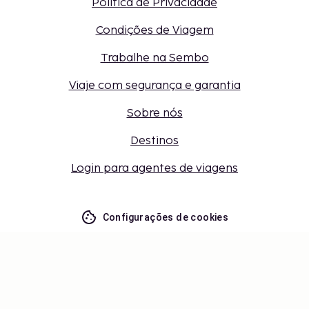
Política de Privacidade
Condições de Viagem
Trabalhe na Sembo
Viaje com segurança e garantia
Sobre nós
Destinos
Login para agentes de viagens
Configurações de cookies
Não perca – receba as últimas
atualizações
Mantenha-se atualizado com as últimas novidades
de nós! Obtenha dicas de viagem, inspiração e