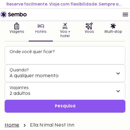
Reserve facilmente. Viaje com flexibilidade. Sempre ao melhor preço.
Viagens
Hotéis
Voo +
Voos
Multi-stop
hotel
Onde você quer ficar?
Quando?
A qualquer momento
Viajantes
2 adultos
Pesquisa
Home
Ella Nimal Nest Inn