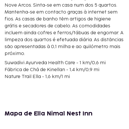
Nove Arcos. Sinta-se em casa num dos 5 quartos.
Mantenha-se em contacto graças à internet sem
fios. As casas de banho têm artigos de higiene
grátis e secadores de cabelo. As comodidades
incluem ainda cofres e ferros/tábuas de engomar. A
limpeza dos quartos é efetuada diária. As distâncias
são apresentadas à 0,1 milha e ao quilómetro mais
próximo.
Suwadivi Ayurveda Health Care - 1 km/0,6 mi
Fábrica de Chá de Kinellan - 1,4 km/0,9 mi
Nature Trail Ella - 1,6 km/1 mi
Ravana's Cave - 2,4 km/1,5 mi
Kital Ella Waterfall - 2,5 km/1,6 mi
Ponte dos Nove Arcos - 2,7 km/1,7 mi
Flying Ravana Mega Zipline - 3,3 km/2 mi
"Pico do Pequeno Adão" - 3,6 km/2,2 mi
Mapa de Ella Nimal Nest Inn
Uva Halpewatte Tea Factory - 4,7 km/2,9 mi
Dhowa Rock Temple - 6,5 km/4 mi