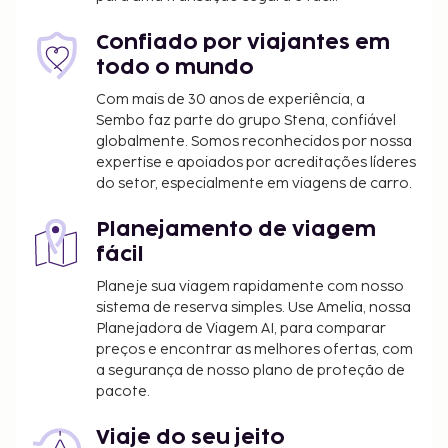
O depósito deverá ser pago por transferência
bancária no prazo de 24 horas após a
Confiado por viajantes em
confirmação da reserva.
todo o mundo
Com mais de 30 anos de experiência, a
Incluímos todas as taxas que o alojamento nos
Sembo faz parte do grupo Stena, confiável
comunicou.
globalmente. Somos reconhecidos por nossa
Tarifa de pequeno-almoço inglês: 6 USD por
expertise e apoiados por acreditações líderes
do setor, especialmente em viagens de carro.
adulto e 3 USD por criança (valores
aproximados)
Planejamento de viagem
A lista anterior pode não estar completa. As taxas e
fácil
os depósitos podem não incluir impostos e estão
Planeje sua viagem rapidamente com nosso
sujeitos a alterações.
sistema de reserva simples. Use Amelia, nossa
Planejadora de Viagem AI, para comparar
Não são permitidos animais de estimação
preços e encontrar as melhores ofertas, com
neste alojamento, incluindo animais de
a segurança de nosso plano de proteção de
assistência.
pacote.
Viaje do seu jeito