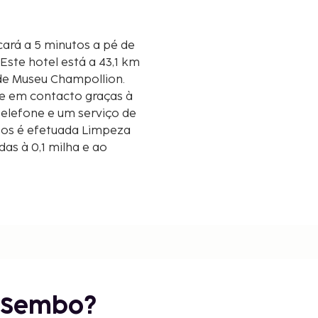
ará a 5 minutos a pé de
) de Museu Champollion.
e em contacto graças à
telefone e um serviço de
tos é efetuada Limpeza
as à 0,1 milha e ao
mi
r Sembo?