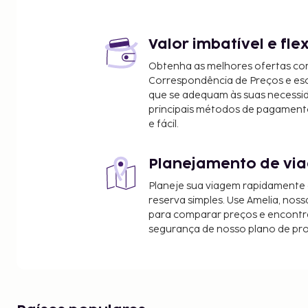
Parque Natural Regional dos Causses do Quercy - 
Castelo de Larroque-Toirac - 15,8 km/9,8 mi
Cave of Foissac - 17,2 km/10,7 mi
Valor imbatível e fle
Château d'Assier - 20,8 km/12,9 mi
Obtenha as melhores ofertas co
Piscine Municipale - 22,1 km/13,7 mi
Correspondência de Preços e e
Maison des Arts Georges Pompidou - 24,6 km/15,3
que se adequam às suas necessi
Musée de la Mine Lucien Mazars - 29,3 km/18,2 mi
principais métodos de pagament
e fácil.
Os aeroportos mais próximos são:
Rodez (RDZ-Marcillac) - 66,7 km/41,4 mi
Aurillac (AUR-Tronquieres) - 59,5 km/37 mi
Planejamento de via
A receção está aberta durante um horário limitado. O hotel se
Planeje sua viagem rapidamente
pequenos-almoços continentais diariamente entre 
reserva simples. Use Amelia, noss
mediante uma sobretaxa.
para comparar preços e encontra
segurança de nosso plano de pr
O alojamento irá solicitar-lhe o pagamento dos s
incluir os impostos aplicáveis:
Imposto municipal: 5.76 EUR por alojamento, 
não é aplicado a crianças com menos de 18 an