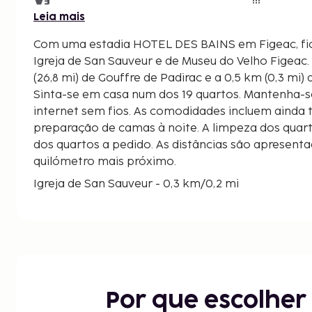
Leia mais
Com uma estadia HOTEL DES BAINS em Figeac, fic
Igreja de San Sauveur e de Museu do Velho Figeac. Este hotel está a 43,1 km
(26,8 mi) de Gouffre de Padirac e a 0,5 km (0,3 mi
Sinta-se em casa num dos 19 quartos. Mantenha-s
internet sem fios. As comodidades incluem ainda 
preparação de camas à noite. A limpeza dos quar
dos quartos a pedido. As distâncias são apresentad
quilómetro mais próximo.
Igreja de San Sauveur - 0,3 km/0,2 mi
Museu do Velho Figeac - 0,3 km/0,2 mi
Posto de Turismo de Pays de Figeac - 0,3 km/0,2 
Hotel de la Monnaie - 0,3 km/0,2 mi
Place Carnot - 0,4 km/0,2 mi
Museu Champollion - 0,5 km/0,3 mi
Notre Dame du Puy - 0,6 km/0,4 mi
Por que escolhe
Cap Nature Figeac - 2,7 km/1,7 mi