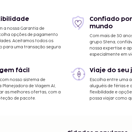
10 km/6,2 mi
xibilidade
Confiado por
mundo
m a nossa Garantia de
scolha opções de pagamento
Com mais de 30 anos
 mi
dades. Aceitamos todos os
grupo Stena, confiá
o para uma transação segura
nossa expertise e ap
especialmente em vi
gem fácil
Viaje do seu 
rve
 com nosso sistema de
Escolha entre uma a
as 7:00 e as 9:30
a Planejadora de Viagem AI,
aluguéis de férias e
r as melhores ofertas, com a
flexibilidade e opçõ
oteção de pacote.
possa viajar como qu
eguintes custos. Podem
por noite. Este imposto
os.