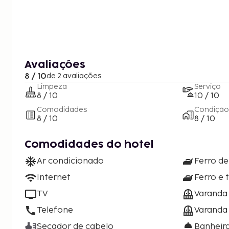
Avaliações
8 / 10
de 2 avaliações
Limpeza
Serviço
8 / 10
10 / 10
Comodidades
Condição
8 / 10
8 / 10
Comodidades do hotel
Ar condicionado
Ferro de
Internet
Ferro e 
TV
Varanda
Telefone
Varanda 
Secador de cabelo
Banheira