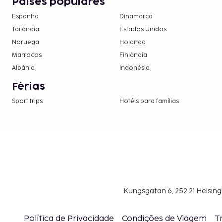
Países populares
Incluímos todas as taxas que o alojamento nos c
Espanha
Dinamarca
Tarifa de pequeno-almoço continental: 10 EUR por adu
Tailândia
Estados Unidos
criança (valores aproximados)
Noruega
Holanda
A lista anterior pode não estar completa. As tax
Marrocos
Finlândia
não incluir impostos e estão sujeitos a alterações.
Albânia
Indonésia
Devido às regulamentações nacionais, as tra
Férias
neste alojamento não poderão exceder 1000 
Sport trips
Hotéis para famílias
informações, contacte o alojamento através
na confirmação de reserva.
Kungsgatan 6, 252 21 Helsin
Política de Privacidade
Condições de Viagem
T