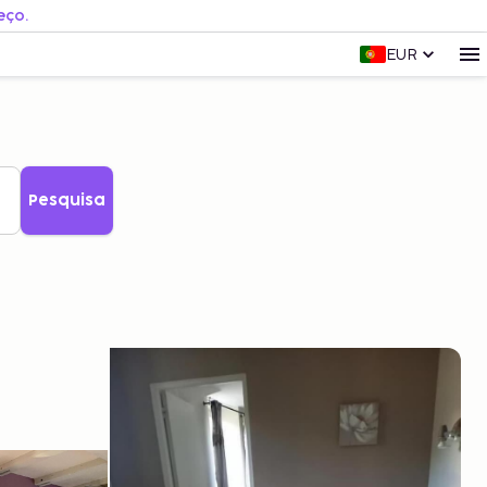
eço.
EUR
Pesquisa