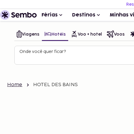
Res
Férias
Destinos
Minhas v
Viagens
Hotéis
Voo + hotel
Voos
Onde você quer ficar?
Home
HOTEL DES BAINS