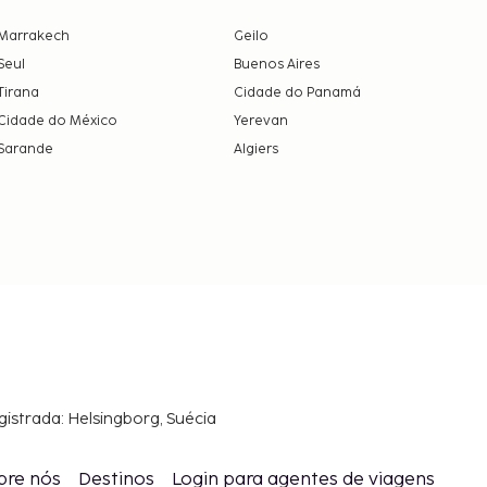
Marrakech
Geilo
Seul
Buenos Aires
Tirana
Cidade do Panamá
Cidade do México
Yerevan
Sarande
Algiers
gistrada: Helsingborg, Suécia
bre nós
Destinos
Login para agentes de viagens