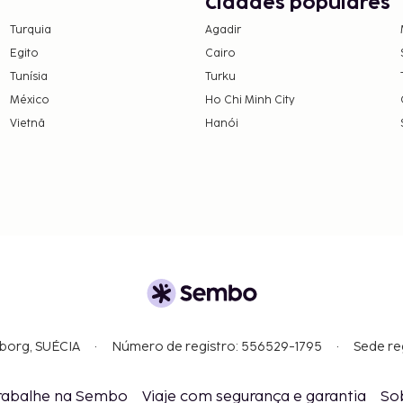
Cidades populares
omunicou.
Turquia
Agadir
lto e 10 EUR por
Egito
Cairo
Tunísia
Turku
as e os depósitos podem
México
Ho Chi Minh City
Vietnã
Hanói
nsações em numerário
EUR. Para mais
 dos dados que constam
gborg, SUÉCIA
Número de registro: 556529-1795
Sede re
rabalhe na Sembo
Viaje com segurança e garantia
So