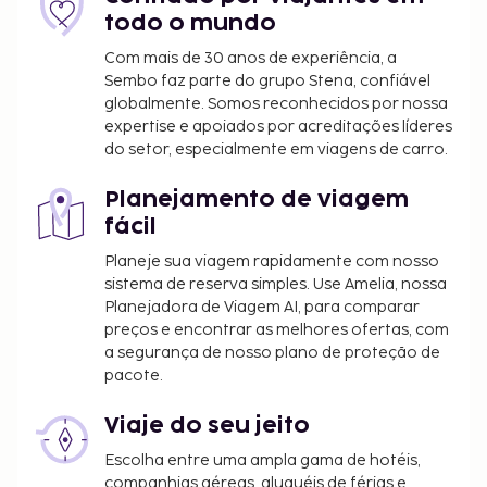
7 noites. As crianças com menos de 16 anos
todo o mundo
estão isentas deste imposto.
Com mais de 30 anos de experiência, a
Sembo faz parte do grupo Stena, confiável
Incluímos todas as taxas que o alojamento nos
globalmente. Somos reconhecidos por nossa
comunicou.
expertise e apoiados por acreditações líderes
do setor, especialmente em viagens de carro.
Estadia de animais de estimação: 5 EUR por
animal, por dia
Planejamento de viagem
Os animais de serviço estão isentos de taxas
fácil
Aplica-se uma taxa de check-in tardio para
chegadas entre a(s) 12:30 e a(s) 16:00
Planeje sua viagem rapidamente com nosso
Taxa de limpeza: 15 EUR a cada 7 dias
sistema de reserva simples. Use Amelia, nossa
Planejadora de Viagem AI, para comparar
A lista anterior pode não estar completa. As taxas e
preços e encontrar as melhores ofertas, com
os depósitos podem não incluir impostos e estão
a segurança de nosso plano de proteção de
pacote.
sujeitos a alterações.
Viaje do seu jeito
Escolha entre uma ampla gama de hotéis,
companhias aéreas, aluguéis de férias e