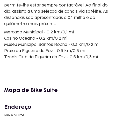
permite-lhe estar sempre contactável. Ao final do
dia, assista a uma seleção de canais via satélite. As
distâncias são apresentadas à 0,1 milha e ao
quilómetro mais próximo.
Mercado Municipal - 0,2 km/0,1 mi
Casino Oceano - 0,2 km/0,2 mi
Museu Municipal Santos Rocha - 0,3 km/0,2 mi
Praia da Figueira da Foz - 0,5 km/0,3 mi
Tennis Club da Figueira da Foz - 0,5 km/0,3 mi
Doca de Recreio - 0,5 km/0,3 mi
Praia da Claridade - 0,8 km/0,5 mi
Palácio Sotto Mayor - 1 km/0,6 mi
Praia do Hospital - 6 km/3,7 mi
Praia do Cabedelo - 6 km/3,7 mi
Mapa de Bike Suite
Cabo Mondego - 6,4 km/4 mi
Núcleo Museológico do Sal - 9 km/5,6 mi
Praia da Costa de Lavos - 12 km/7,4 mi
Endereço
Praia de Quiaios - 15,3 km/9,5 mi
Bike Suite