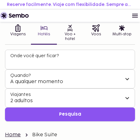
Reserve facilmente. Viaje com flexibilidade. Sempre ao melhor preço.
Viagens
Hotéis
Voo +
Voos
Multi-stop
hotel
Onde você quer ficar?
Quando?
A qualquer momento
Viajantes
2 adultos
Pesquisa
Home
Bike Suite