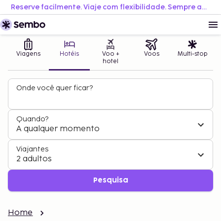
Reserve facilmente. Viaje com flexibilidade. Sempre ao melhor preço.
Viagens
Hotéis
Voo +
Voos
Multi-stop
hotel
Onde você quer ficar?
Quando?
A qualquer momento
Viajantes
2 adultos
Pesquisa
Home