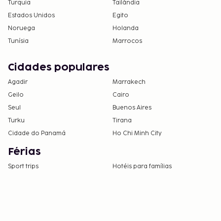
Turquia
Tailândia
Estados Unidos
Egito
Noruega
Holanda
Tunísia
Marrocos
Cidades populares
Agadir
Marrakech
Geilo
Cairo
Seul
Buenos Aires
Turku
Tirana
Cidade do Panamá
Ho Chi Minh City
Férias
Sport trips
Hotéis para famílias