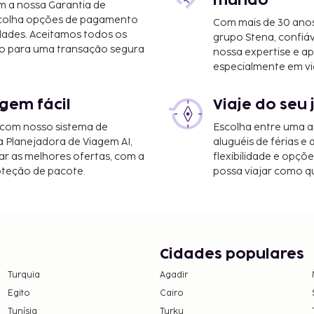
mundo
m a nossa Garantia de
scolha opções de pagamento
Com mais de 30 anos
yers, Florida (RSW-
dades. Aceitamos todos os
grupo Stena, confiá
8,8 km/24,1 mi
o para uma transação segura
nossa expertise e ap
especialmente em vi
gem fácil
Viaje do seu 
 com nosso sistema de
Escolha entre uma a
a Planejadora de Viagem AI,
aluguéis de férias e
r as melhores ofertas, com a
flexibilidade e opçõ
oteção de pacote.
possa viajar como qu
Cidades populares
Turquia
Agadir
Egito
Cairo
Tunísia
Turku