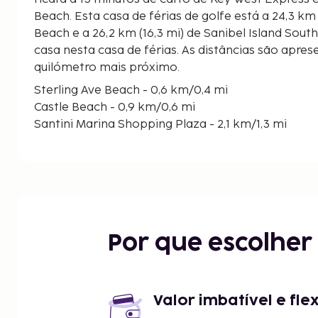
Beach. Esta casa de férias de golfe está a 24,3 km (15,1 mi) de Vanderbilt
Beach e a 26,2 km (16,3 mi) de Sanibel Island Sout
casa nesta casa de férias. As distâncias são apres
quilómetro mais próximo.
Sterling Ave Beach - 0,6 km/0,4 mi
Castle Beach - 0,9 km/0,6 mi
Santini Marina Shopping Plaza - 2,1 km/1,3 mi
Estero Boulevard Beach - 2,2 km/1,3 mi
Estero Bay Preserve State Park - 2,3 km/1,4 mi
Mound House - 3,6 km/2,2 mi
Centro Recreativo de Bay Oaks - 4,3 km/2,7 mi
Reserva de Matanzaz Pass - 4,3 km/2,7 mi
Lover's Key Beach - 4,8 km/3 mi
Por que escolhe
Crescent Beach Family Park - 5,7 km/3,5 mi
Times Square - 6,2 km/3,8 mi
Lynn Hall Memorial Park - 6,2 km/3,9 mi
Centro Científico da Marina de Ostego Bay - 7,2 k
Valor imbatível e fle
Parque de Bowditch Point - 7,4 km/4,6 mi