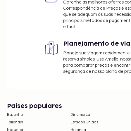
Obtenha as melhores ofertas co
Key West Express - 7,6 km/4,7 mi
Correspondência de Preços e e
O aeroporto principal mais próximo é o de Fort M
que se adequam às suas necessi
Aeroporto Internacional de Southwest Florida) - 3
principais métodos de pagament
e fácil.
Há estacionamento grátis no local.
Planejamento de via
Planeje sua viagem rapidamente
reserva simples. Use Amelia, noss
para comparar preços e encontra
segurança de nosso plano de pr
Países populares
Espanha
Dinamarca
Tailândia
Estados Unidos
Noruega
Holanda