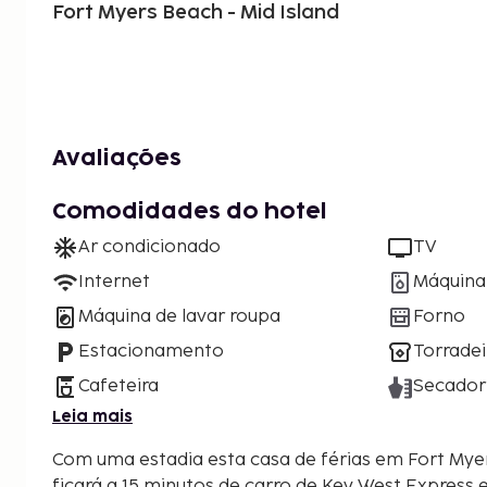
Fort Myers Beach - Mid Island
Avaliações
Comodidades do hotel
Ar condicionado
TV
Internet
Máquina 
Máquina de lavar roupa
Forno
Estacionamento
Torradei
Cafeteira
Secador
Leia mais
Com uma estadia esta casa de férias em Fort Myers
ficará a 15 minutos de carro de Key West Express 