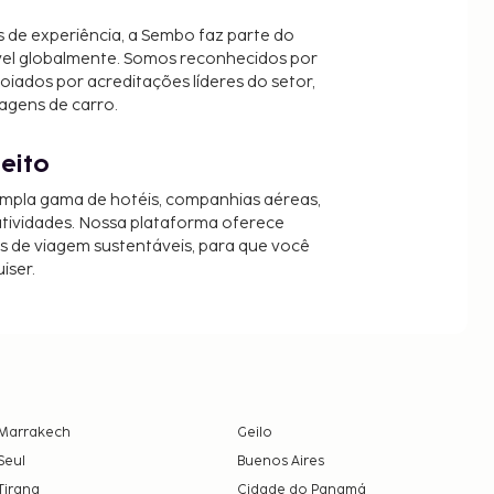
 de experiência, a Sembo faz parte do
vel globalmente. Somos reconhecidos por
oiados por acreditações líderes do setor,
agens de carro.
jeito
mpla gama de hotéis, companhias aéreas,
 atividades. Nossa plataforma oferece
es de viagem sustentáveis, para que você
iser.
Marrakech
Geilo
Seul
Buenos Aires
Tirana
Cidade do Panamá