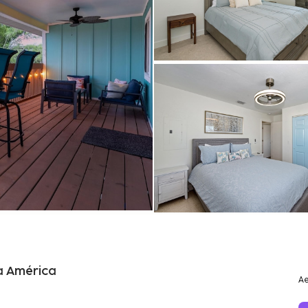
a América
Ae