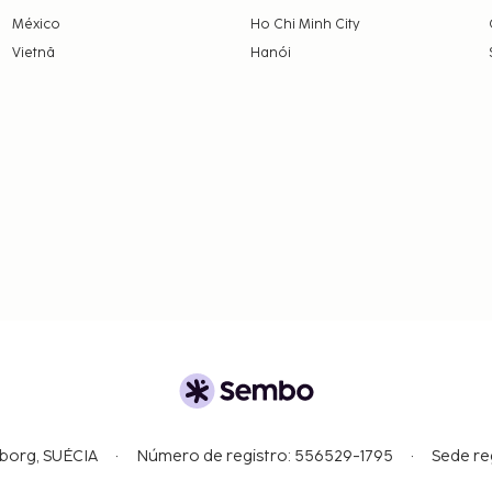
México
Ho Chi Minh City
Vietnã
Hanói
gborg, SUÉCIA
Número de registro: 556529-1795
Sede re