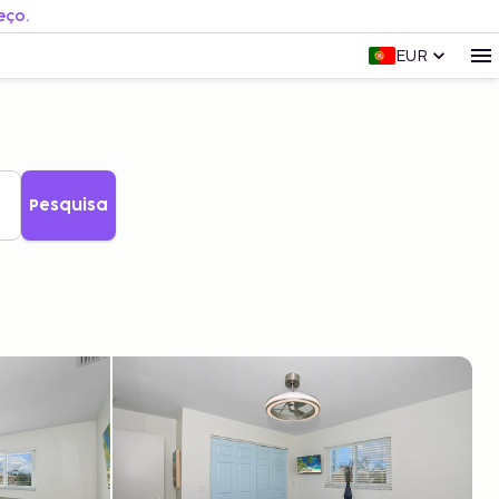
eço.
EUR
Pesquisa