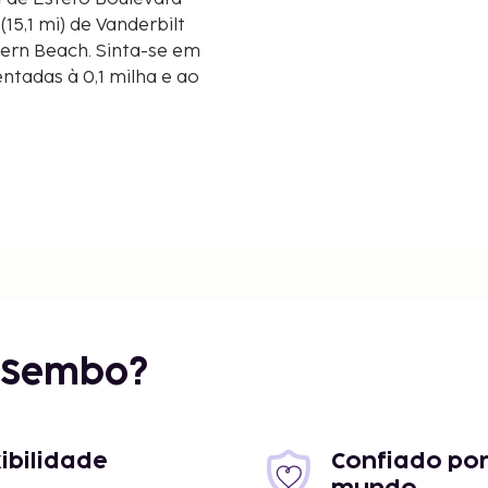
hern Beach. Sinta-se em
entadas à 0,1 milha e ao
r Sembo?
m/4,5 mi
xibilidade
Confiado por