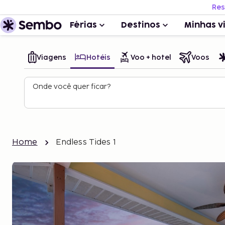
Res
Férias
Destinos
Minhas v
Viagens
Hotéis
Voo + hotel
Voos
Onde você quer ficar?
Home
Endless Tides 1