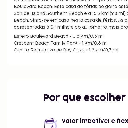
Boulevard Beach. Esta casa de férias de golfe está a 21,5 km (13,4 mi) de
Sanibel Island Southern Beach e a 15,8 km (9,8 mi) 
Beach. Sinta-se em casa nesta casa de férias. As d
apresentadas à 0,1 milha e ao quilómetro mais pr
Estero Boulevard Beach - 0,5 km/0,3 mi
Crescent Beach Family Park - 1 km/0,6 mi
Centro Recreativo de Bay Oaks - 1,2 km/0,7 mi
Lynn Hall Memorial Park - 1,2 km/0,8 mi
Times Square - 1,2 km/0,8 mi
Reserva de Matanzaz Pass - 1,6 km/1 mi
Centro Científico da Marina de Ostego Bay - 2,4 k
Parque de Bowditch Point - 2,7 km/1,7 mi
Mound House - 2,8 km/1,7 mi
Por que escolhe
Key West Express - 2,9 km/1,8 mi
San Carlos Bay - Bunche Beach Preserve - 2,9 km/
Sterling Ave Beach - 3,6 km/2,2 mi
Estero Bay Preserve State Park - 3,7 km/2,3 mi
Valor imbatível e fle
Jungle Golf Ft. Myers - 4,8 km/3 mi