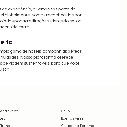
 de experiência, a Sembo faz parte do
vel globalmente. Somos reconhecidos por
oiados por acreditações líderes do setor,
agens de carro.
jeito
mpla gama de hotéis, companhias aéreas,
 atividades. Nossa plataforma oferece
es de viagem sustentáveis, para que você
iser.
Marrakech
Geilo
Seul
Buenos Aires
Tirana
Cidade do Panamá