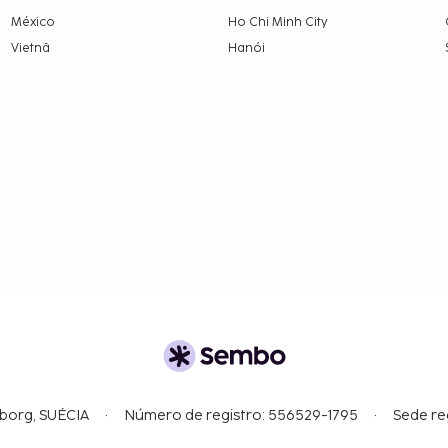
México
Ho Chi Minh City
Vietnã
Hanói
gborg, SUÉCIA
Número de registro: 556529-1795
Sede re