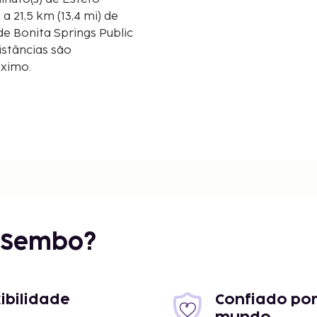
de Bonita Springs Public
istâncias são
óximo.
m/1,5 mi
r Sembo?
1,8 mi
xibilidade
Confiado por