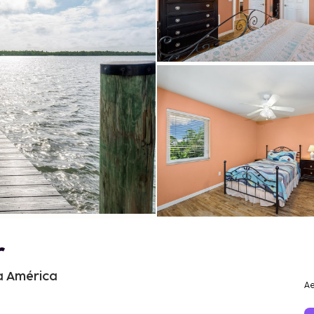
r
a América
Ae