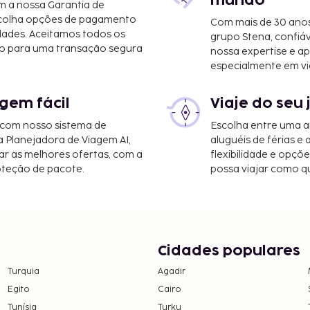
mundo
m a nossa Garantia de
scolha opções de pagamento
Com mais de 30 anos
yers, Florida (RSW-
dades. Aceitamos todos os
grupo Stena, confiá
33 km/20,5 mi
o para uma transação segura
nossa expertise e ap
especialmente em vi
gem fácil
Viaje do seu 
 com nosso sistema de
Escolha entre uma a
a Planejadora de Viagem AI,
aluguéis de férias e
r as melhores ofertas, com a
flexibilidade e opçõ
oteção de pacote.
possa viajar como qu
Cidades populares
Turquia
Agadir
Egito
Cairo
Tunísia
Turku