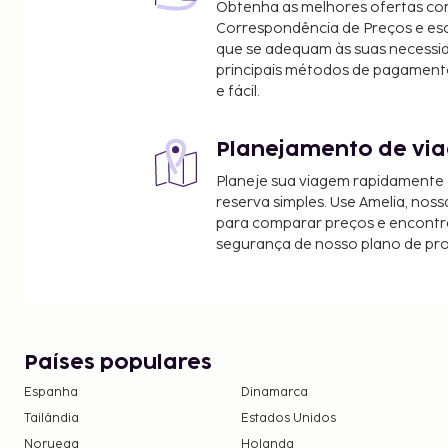
Obtenha as melhores ofertas co
Beach Bowl - 5 km/3,1 mi
Correspondência de Preços e e
O aeroporto principal mais próximo é o de Fort M
que se adequam às suas necessi
Aeroporto Internacional de Southwest Florida) - 
principais métodos de pagament
e fácil.
Há estacionamento grátis no local.
Planejamento de via
Planeje sua viagem rapidamente
reserva simples. Use Amelia, noss
para comparar preços e encontra
segurança de nosso plano de pr
Países populares
Espanha
Dinamarca
Tailândia
Estados Unidos
Noruega
Holanda