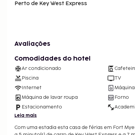
Perto de Key West Express
Avaliações
Comodidades do hotel
Ar condicionado
Cafeteir
Piscina
TV
Internet
Máquina 
Máquina de lavar roupa
Forno
Estacionamento
Academ
Leia mais
Com uma estadia esta casa de férias em Fort Myers 
a 5 minuto(s) de carro de Key West Express e a 7 m