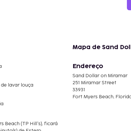
Mapa de Sand Dol
Endereço
a
Sand Dollar on Miramar
251 Miramar Street
de lavar louça
33931
Fort Myers Beach, Florid
ia
Beach (TP Hill's), ficará
inuto(s) de Estero