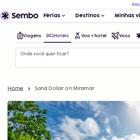
Res
Férias
Destinos
Minhas v
Viagens
Hotéis
Voo + hotel
Voos
Onde você quer ficar?
Home
Sand Dollar on Miramar