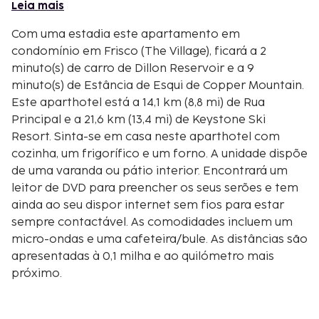
Leia mais
Com uma estadia este apartamento em
condomínio em Frisco (The Village), ficará a 2
minuto(s) de carro de Dillon Reservoir e a 9
minuto(s) de Estância de Esqui de Copper Mountain.
Este aparthotel está a 14,1 km (8,8 mi) de Rua
Principal e a 21,6 km (13,4 mi) de Keystone Ski
Resort. Sinta-se em casa neste aparthotel com
cozinha, um frigorífico e um forno. A unidade dispõe
de uma varanda ou pátio interior. Encontrará um
leitor de DVD para preencher os seus serões e tem
ainda ao seu dispor internet sem fios para estar
sempre contactável. As comodidades incluem um
micro-ondas e uma cafeteira/bule. As distâncias são
apresentadas à 0,1 milha e ao quilómetro mais
próximo.
Main Street - 0,1 km/0,1 mi
Parque Histórico e Museu de Frisco - 0,2 km/0,1 mi