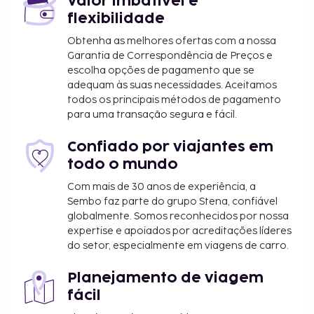
Valor imbatível e
Metropolitan) - 126,6 km/78,6 mi
flexibilidade
Aeroporto Internacional de Denver (DEN) - 153,4
km/95,3 mi
Obtenha as melhores ofertas com a nossa
Garantia de Correspondência de Preços e
Uma lavandaria e elevador estão entre o leque de
escolha opções de pagamento que se
comodidades oferecidas por Este complexo de
adequam às suas necessidades. Aceitamos
apartamentos. Há estacionamento grátis no local.
todos os principais métodos de pagamento
para uma transação segura e fácil.
O alojamento irá solicitar-lhe o pagamento dos
seguintes custos. Podem incluir os impostos
Confiado por viajantes em
aplicáveis:
todo o mundo
As taxas de limpeza variam consoante a
Com mais de 30 anos de experiência, a
duração da estadia e a unidade
Sembo faz parte do grupo Stena, confiável
globalmente. Somos reconhecidos por nossa
Incluímos todas as taxas que o alojamento nos
expertise e apoiados por acreditações líderes
comunicou.
do setor, especialmente em viagens de carro.
As crianças não pagam quando dormem no
quarto dos pais ou tutor, utilizando a(s) cama(s)
Planejamento de viagem
existentes.
fácil
Disponibilização de opções de pagamento sem