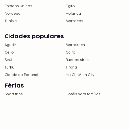
Estados Unidos
Egito
Noruega
Holanda
Tunísia
Marrocos
Cidades populares
Agadir
Marrakech
Geilo
Cairo
Seul
Buenos Aires
Turku
Tirana
Cidade do Panamá
Ho Chi Minh City
Férias
Sport trips
Hotéis para famílias