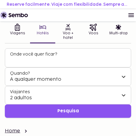
Reserve facilmente. Viaje com flexibilidade. Sempre ao melhor preço.
Viagens
Hotéis
Voo +
Voos
Multi-stop
hotel
Onde você quer ficar?
Quando?
A qualquer momento
Viajantes
2 adultos
Pesquisa
Home