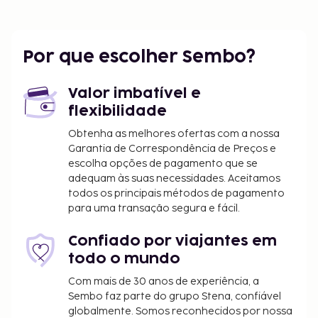
As principais comodidades incluem um serviço de
limpeza a seco, elevador e café no espaço comum.
Planeia um evento em Gaggio Montano? Este hotel
Por que escolher Sembo?
dispõe de uma zona para conferências e de salas de
reuniões, com uma área total de 120 metros
Valor imbatível e
quadrados. Há estacionamento grátis no local.
flexibilidade
Desfrute de fantásticas vistas a partir do jardim ou
tire partido das várias comodidades e serviços ao
Obtenha as melhores ofertas com a nossa
Garantia de Correspondência de Preços e
seu dispor, incluindo Wi-fi grátis e serviço de baby-
escolha opções de pagamento que se
sitter (sobretaxa). Este hotel disponibiliza ainda
adequam às suas necessidades. Aceitamos
apoio para excursões/compra de bilhetes e um
todos os principais métodos de pagamento
salão de banquetes. Não faltam opções neste hotel
para uma transação segura e fácil.
para quem gosta de petiscar ou de descobrir a
oferta gastronómica local, incluindo 2 restaurantes
Confiado por viajantes em
e 2 cafetarias. Aproveite ainda para tomar um copo
todo o mundo
entre dois dedos de conversa num dos 2
Com mais de 30 anos de experiência, a
bares/lounges. Comece as suas manhãs da melhor
Sembo faz parte do grupo Stena, confiável
forma com um pequeno-almoço buffet grátis,
globalmente. Somos reconhecidos por nossa