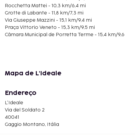
Rocchetta Mattei - 10,3 km/6,4 mi
Grotte di Labante - 11,8 km/7,3 mi
Via Giuseppe Mazzini - 15,1 km/9,4 mi
Praça Vittorio Veneto - 15,3 km/9,5 mi
Câmara Municipal de Porretta Terme - 15,4 km/9,6
mi
Igreja de Porretta Terme - 15,6 km/9,7 mi
Terme di Porretta - 16 km/9,9 mi
Montovolo - 16,3 km/10,1 mi
Torre Rangoni de Rosola - 16,3 km/10,1 mi
Mapa de L'Ideale
Museu da Castanha - 16,9 km/10,5 mi
Posto Médico de Tole - 17,5 km/10,9 mi
Parco regionale del Corno alle Scale - 18,8 km/11,7 mi
Endereço
Museum of Giorgio Morandi (Museu de Giorgio
L'Ideale
Morandi) - 19,7 km/12,2 mi
Via del Soldato 2
Castelo Manservisi - 20,7 km/12,9 mi
40041
O aeroporto principal mais próximo é o de
Gaggio Montano, Itália
Aeroporto de Bolonha (BLQ) - 57,1 km/35,5 mi