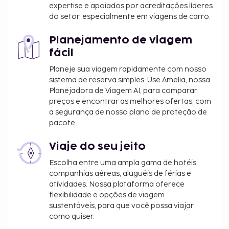
servido diariamente entre as 7:00 e as 10:30. Este
expertise e apoiados por acreditações líderes
alojamento recebeu a classificação de estrelas
do setor, especialmente em viagens de carro.
oficial de the local rating authority.
Todas as pessoas alojadas, incluindo crianças,
Planejamento de viagem
deverão estar presentes durante o registo de
fácil
entrada e exibir o respetivo documento de
Planeje sua viagem rapidamente com nosso
identificação ou passaporte.
sistema de reserva simples. Use Amelia, nossa
Devido às regulamentações nacionais, as
Planejadora de Viagem AI, para comparar
transações em numerário neste alojamento
preços e encontrar as melhores ofertas, com
não poderão exceder 5000 EUR. Para mais
a segurança de nosso plano de proteção de
pacote.
informações, contacte o alojamento através
dos dados que constam na confirmação de
Viaje do seu jeito
reserva.
Escolha entre uma ampla gama de hotéis,
companhias aéreas, aluguéis de férias e
atividades. Nossa plataforma oferece
flexibilidade e opções de viagem
sustentáveis, para que você possa viajar
como quiser.