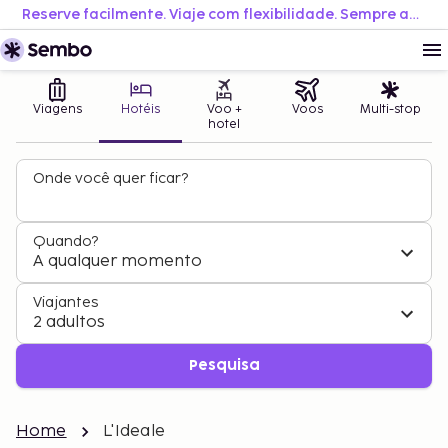
Reserve facilmente. Viaje com flexibilidade. Sempre ao melhor preço.
Viagens
Hotéis
Voo +
Voos
Multi-stop
hotel
Onde você quer ficar?
Quando?
A qualquer momento
Viajantes
2 adultos
Pesquisa
Home
L'Ideale