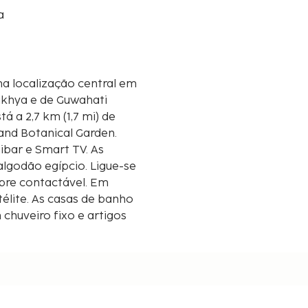
a
a localização central em
akhya e de Guwahati
 and Botanical Garden.
ibar e Smart TV. As
lgodão egípcio. Ligue-se
mpre contactável. Em
télite. As casas de banho
huveiro fixo e artigos
 0,1 milha e ao
,4 mi
8 mi