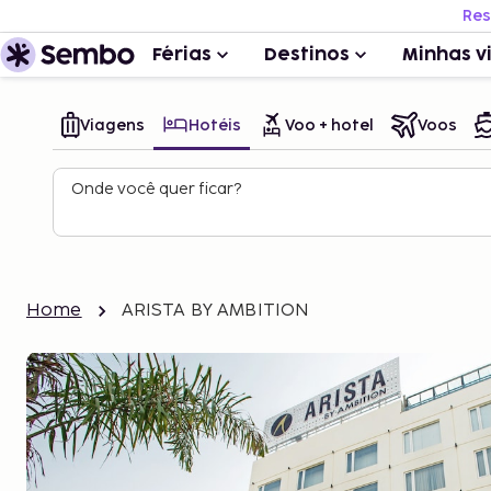
Res
Férias
Destinos
Minhas v
Viagens
Hotéis
Voo + hotel
Voos
Onde você quer ficar?
Home
ARISTA BY AMBITION