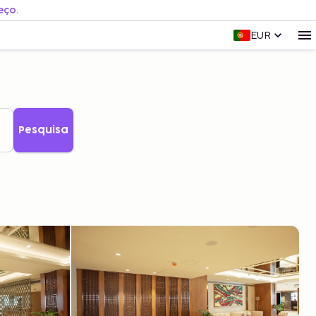
eço.
EUR
Pesquisa