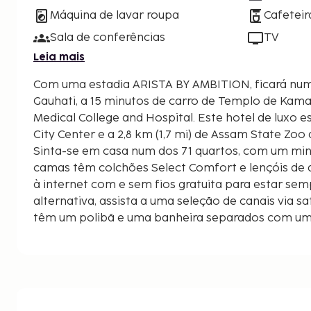
Máquina de lavar roupa
Cafeteir
Sala de conferências
TV
Leia mais
Com uma estadia ARISTA BY AMBITION, ficará num
Gauhati, a 15 minutos de carro de Templo de Kam
Medical College and Hospital. Este hotel de luxo está a 2,7 km (1,7 mi) de
City Center e a 2,8 km (1,7 mi) de Assam State Zoo
Sinta-se em casa num dos 71 quartos, com um min
camas têm colchões Select Comfort e lençóis de a
à internet com e sem fios gratuita para estar se
alternativa, assista a uma seleção de canais via sa
têm um polibã e uma banheira separados com um c
de higiene grátis. As distâncias são apresentadas à
quilómetro mais próximo.
Guwahati Medical College and Hospital - 0,7 km/0
City Center - 1,2 km/0,7 mi
Assam State Zoo and Botanical Garden - 1,4 km/0,