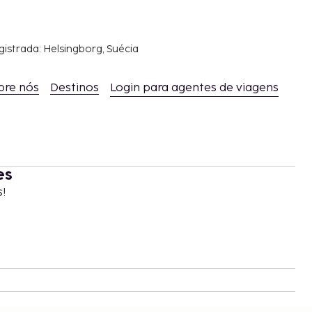
gistrada: Helsingborg, Suécia
bre nós
Destinos
Login para agentes de viagens
es
s!