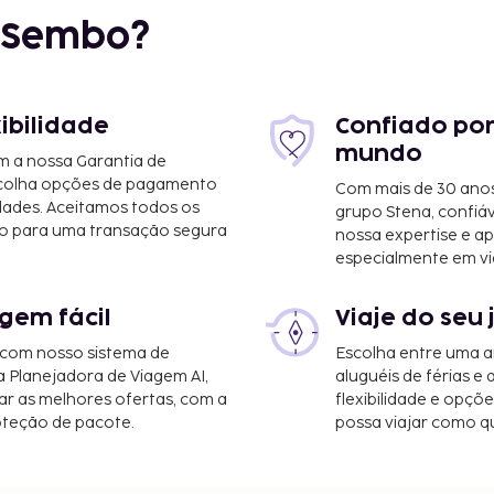
r Sembo?
xibilidade
Confiado por
mundo
m a nossa Garantia de
scolha opções de pagamento
Com mais de 30 anos
dades. Aceitamos todos os
grupo Stena, confiá
o para uma transação segura
nossa expertise e ap
especialmente em vi
gem fácil
Viaje do seu 
N é o de Guwahati (GAU-
 com nosso sistema de
Escolha entre uma a
i) - 24,6 km/15,3 mi
a Planejadora de Viagem AI,
aluguéis de férias e
r as melhores ofertas, com a
flexibilidade e opçõ
nter aberto 24 horas,
oteção de pacote.
possa viajar como qu
de bagagem. Planeia um
o de conferências e de 5
ros quadrados. O hotel