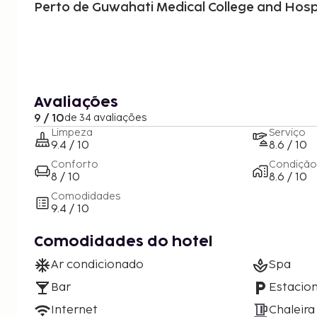
Perto de Guwahati Medical College and Hosp
Avaliações
9 / 10
de 34 avaliações
Limpeza
Serviço
9.4 / 10
8.6 / 10
Conforto
Condição
8 / 10
8.6 / 10
Comodidades
9.4 / 10
Comodidades do hotel
Ar condicionado
Spa
Bar
Estacio
Internet
Chaleira