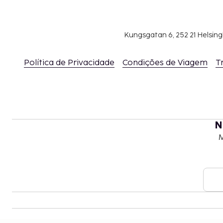
número de telefone incluído na confirmação d
Os quartos dispõem de internet sem fios gráti
aparelhos ligados: 4).
Kungsgatan 6, 252 21 Helsin
Política de Privacidade
Condições de Viagem
T
N
M