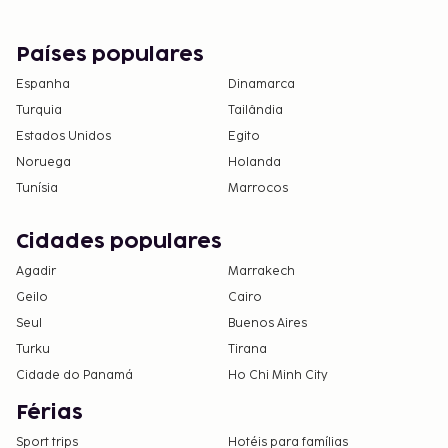
Países populares
Espanha
Dinamarca
Turquia
Tailândia
Estados Unidos
Egito
Noruega
Holanda
Tunísia
Marrocos
Cidades populares
Agadir
Marrakech
Geilo
Cairo
Seul
Buenos Aires
Turku
Tirana
Cidade do Panamá
Ho Chi Minh City
Férias
Sport trips
Hotéis para famílias