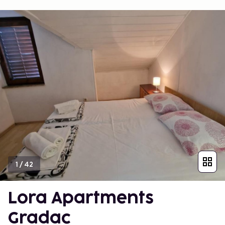
1
/
42
Lora Apartments
Gradac