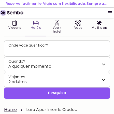
Reserve facilmente. Viaje com flexibilidade. Sempre ao melhor preço.
Viagens
Hotéis
Voo +
Voos
Multi-stop
hotel
Onde você quer ficar?
Quando?
A qualquer momento
Viajantes
2 adultos
Pesquisa
Home
Lora Apartments Gradac