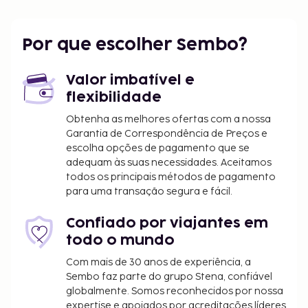
O alojamento irá solicitar-lhe o pagamento dos
seguintes custos. Podem incluir os impostos
aplicáveis:
Por que escolher Sembo?
A cidade requer o pagamento de um imposto
municipal. O imposto tem variações sazonais e
Valor imbatível e
poderá não ser aplicado durante todo o ano.
flexibilidade
Note que poderão aplicar-se outras isenções.
Obtenha as melhores ofertas com a nossa
Para mais informações, contacte o alojamento
Garantia de Correspondência de Preços e
através dos dados que constam na sua
escolha opções de pagamento que se
confirmação de reserva.
adequam às suas necessidades. Aceitamos
todos os principais métodos de pagamento
Imposto municipal: de 1 de outubro a 31 de
para uma transação segura e fácil.
março: 1.00 EUR por pessoa e por noite para
hóspedes adultos. Os clientes entre os 12 e os 17
Confiado por viajantes em
anos pagam 0.50 EUR por noite. As crianças
todo o mundo
com menos 12 anos estão isentas deste
imposto.
Com mais de 30 anos de experiência, a
Sembo faz parte do grupo Stena, confiável
Imposto municipal: de 1 de abril a 30 de
globalmente. Somos reconhecidos por nossa
setembro: 1.50 EUR por pessoa e por noite para
expertise e apoiados por acreditações líderes