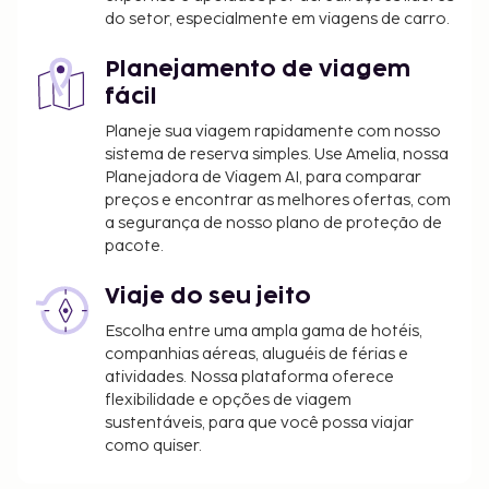
hóspedes adultos. Os clientes entre os 12 e os 17
do setor, especialmente em viagens de carro.
anos pagam 0.75 EUR por noite. As crianças
com menos 12 anos estão isentas deste
Planejamento de viagem
imposto.
fácil
Incluímos todas as taxas que o alojamento nos
Planeje sua viagem rapidamente com nosso
comunicou.
sistema de reserva simples. Use Amelia, nossa
Planejadora de Viagem AI, para comparar
O alojamento é limpo por profissionais.
preços e encontrar as melhores ofertas, com
a segurança de nosso plano de proteção de
pacote.
Viaje do seu jeito
Escolha entre uma ampla gama de hotéis,
companhias aéreas, aluguéis de férias e
atividades. Nossa plataforma oferece
flexibilidade e opções de viagem
sustentáveis, para que você possa viajar
como quiser.