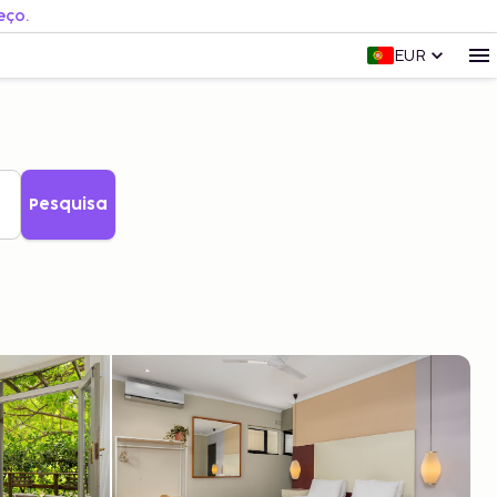
eço.
EUR
Pesquisa