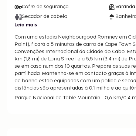
Cofre de segurança
Varanda 
Secador de cabelo
Banheira
Leia mais
Com uma estadia Neighbourgood Romney em Cid
Point), ficará a 5 minutos de carro de Cape Town 
Convenções Internacional da Cidade do Cabo. Esta residencial está a 2,9
km (1,8 mi) de Long Street e a 5,5 km (3,4 mi) de Pra
se em casa num dos 10 quartos. Prepare as suas r
partilhada. Mantenha-se em contacto graças à int
de banho estão equipadas com um polibã e secad
distâncias são apresentadas à 0,1 milha e ao qui
Parque Nacional de Table Mountain - 0,6 km/0,4 
Sea Point Promenade - 0,8 km/0,5 mi
Green Point Park - 0,9 km/0,5 mi
Mercado de Greenpoint - 1,2 km/0,8 mi
Cape Town Stadium - 1,3 km/0,8 mi
Noon Day Gun - 1,5 km/0,9 mi