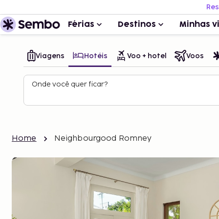
Res
Férias
Destinos
Minhas v
Viagens
Hotéis
Voo + hotel
Voos
Onde você quer ficar?
Home
Neighbourgood Romney