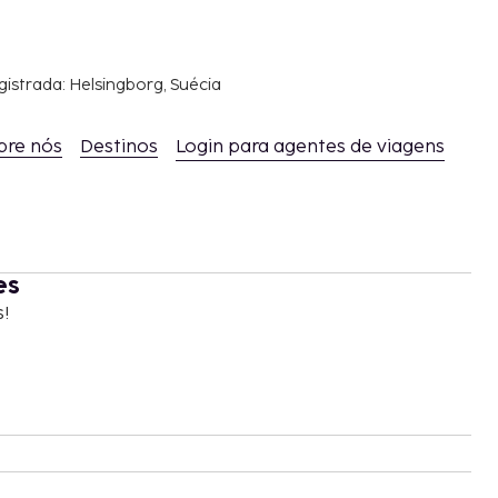
gistrada: Helsingborg, Suécia
bre nós
Destinos
Login para agentes de viagens
es
s!