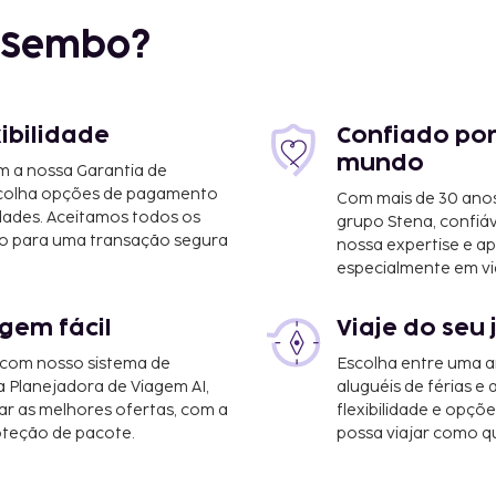
r Sembo?
xibilidade
Confiado por
mundo
m a nossa Garantia de
scolha opções de pagamento
Com mais de 30 anos
dades. Aceitamos todos os
grupo Stena, confiá
o para uma transação segura
nossa expertise e ap
e do Cabo (CPT-
especialmente em vi
4,1 mi
gem fácil
Viaje do seu 
, registo de saída rápido
partir do jardim ou tire
 com nosso sistema de
Escolha entre uma a
ispor, incluindo Wi-fi
a Planejadora de Viagem AI,
aluguéis de férias e
r as melhores ofertas, com a
flexibilidade e opçõ
oteção de pacote.
possa viajar como qu
te alojamento, incluindo