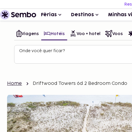
Res
Férias
Destinos
Minhas v
Viagens
Hotéis
Voo + hotel
Voos
Onde você quer ficar?
Home
Driftwood Towers 6d 2 Bedroom Condo