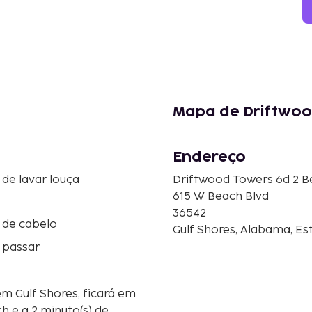
Mapa de Driftwoo
Endereço
de lavar louça
Driftwood Towers 6d 2 
615 W Beach Blvd
36542
 de cabelo
Gulf Shores, Alabama, E
 passar
 Gulf Shores, ficará em
h e a 2 minuto(s) de