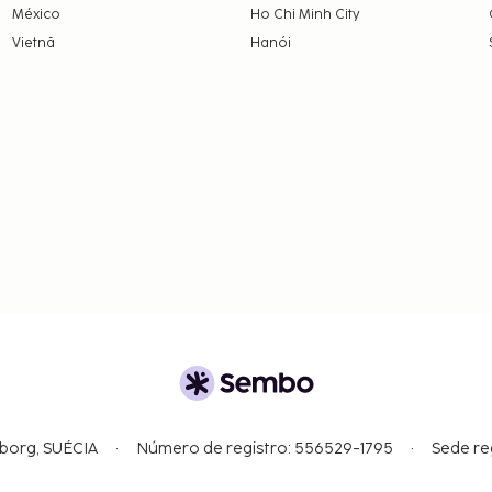
México
Ho Chi Minh City
Vietnã
Hanói
gborg, SUÉCIA
Número de registro: 556529-1795
Sede re