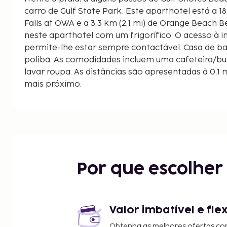
carro de Gulf State Park. Este aparthotel está a 18,3 km (11,4 mi) de Tropic
Falls at OWA e a 3,3 km (2,1 mi) de Orange Beach 
neste aparthotel com um frigorífico. O acesso à i
permite-lhe estar sempre contactável. Casa de 
polibã. As comodidades incluem uma cafeteira/b
lavar roupa. As distâncias são apresentadas à 0,1 
mais próximo.
Gulf Shores Beach - 0,1 km/0,1 mi
Little Lagoon - 0,5 km/0,3 mi
The Hangout - 1,2 km/0,8 mi
Wade Ward Nature Park - 1,3 km/0,8 mi
Shrimpy's Grill and Golf - 1,4 km/0,9 mi
Gulf State Park - 1,8 km/1,1 mi
Por que escolhe
Waterville USA - 2 km/1,2 mi
Zooland Mini Golf - 2,7 km/1,7 mi
Gulf Adventure Center at Gulf State Park - 3,6 km/
Dog Park at Lake Shelby - 3,8 km/2,4 mi
Valor imbatível e fle
Orange Beach Beaches - 3,8 km/2,4 mi
Obtenha as melhores ofertas co