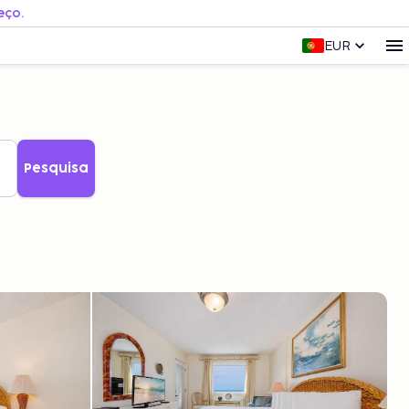
eço.
EUR
Pesquisa