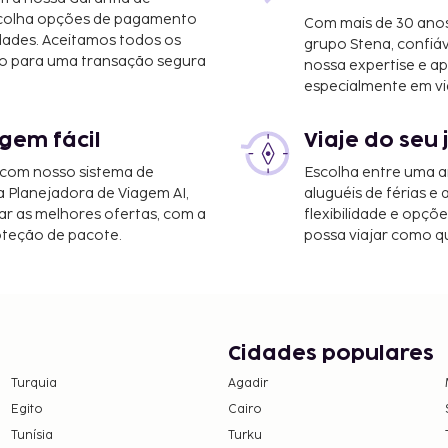
scolha opções de pagamento
Com mais de 30 anos
dades. Aceitamos todos os
grupo Stena, confiá
o para uma transação segura
nossa expertise e ap
especialmente em vi
hores, Alabama (GUF-Jack
gem fácil
Viaje do seu 
 com nosso sistema de
Escolha entre uma a
tividades recreativas e
a Planejadora de Viagem AI,
aluguéis de férias e
ina exterior. O espaço
r as melhores ofertas, com a
flexibilidade e opçõ
oteção de pacote.
possa viajar como qu
as e os depósitos podem
rto dos pais ou tutor,
Cidades populares
Turquia
Agadir
em numerário em todas
Egito
Cairo
Tunísia
Turku