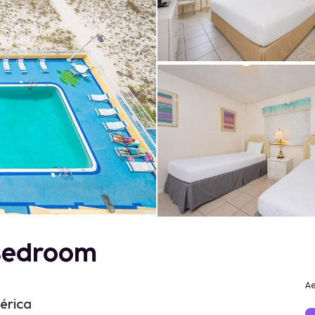
 Bedroom
Ae
érica