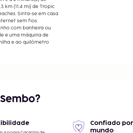
Beaches. Sinta-se em casa
nternet sem fios
banho com banheira ou
ule e uma máquina de
milha e ao quilómetro
r Sembo?
2,2 mi
xibilidade
Confiado por
mundo
m a nossa Garantia de