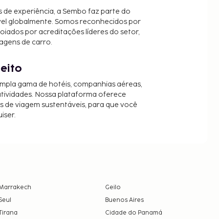
 de experiência, a Sembo faz parte do
vel globalmente. Somos reconhecidos por
oiados por acreditações líderes do setor,
agens de carro.
jeito
mpla gama de hotéis, companhias aéreas,
 atividades. Nossa plataforma oferece
es de viagem sustentáveis, para que você
iser.
Marrakech
Geilo
Seul
Buenos Aires
Tirana
Cidade do Panamá