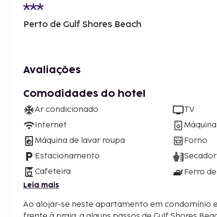
Perto de Gulf Shores Beach
Avaliações
Comodidades do hotel
Ar condicionado
TV
Internet
Máquina 
Máquina de lavar roupa
Forno
Estacionamento
Secador
Cafeteira
Ferro de
Leia mais
Ao alojar-se neste apartamento em condomínio em
frente à praia, a alguns passos de Gulf Shores Beac