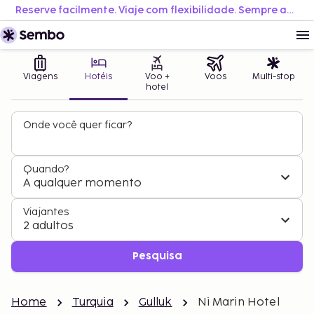
Reserve facilmente. Viaje com flexibilidade. Sempre ao melhor preço.
Viagens
Hotéis
Voo +
Voos
Multi-stop
hotel
Onde você quer ficar?
Quando?
A qualquer momento
Viajantes
2 adultos
Pesquisa
Home
Turquia
Gulluk
Ni Marin Hotel