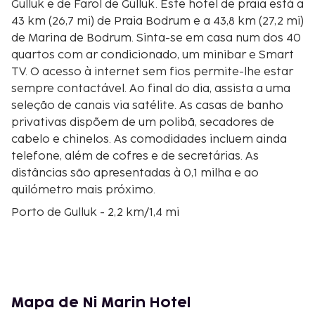
Gulluk e de Farol de Güllük. Este hotel de praia está a
43 km (26,7 mi) de Praia Bodrum e a 43,8 km (27,2 mi)
de Marina de Bodrum. Sinta-se em casa num dos 40
quartos com ar condicionado, um minibar e Smart
TV. O acesso à internet sem fios permite-lhe estar
sempre contactável. Ao final do dia, assista a uma
seleção de canais via satélite. As casas de banho
privativas dispõem de um polibã, secadores de
cabelo e chinelos. As comodidades incluem ainda
telefone, além de cofres e de secretárias. As
distâncias são apresentadas à 0,1 milha e ao
quilómetro mais próximo.
Porto de Gulluk - 2,2 km/1,4 mi
Farol de Güllük - 2,2 km/1,4 mi
Estátua de Hermias - 2,9 km/1,8 mi
Clube de Golfe Vita Park - 18,2 km/11,3 mi
Castelo de Becin - 25,3 km/15,7 mi
Cidade Antiga de Iassos - 33,9 km/21,1 mi
Mapa de Ni Marin Hotel
Praia de Gumbet - 38,4 km/23,9 mi