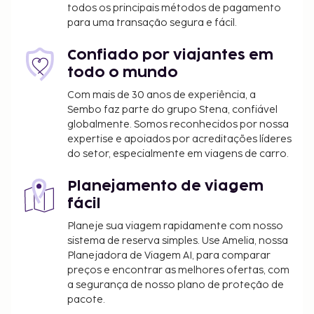
todos os principais métodos de pagamento
comodidades adicionais disponíveis neste hotel. Se
para uma transação segura e fácil.
quiser ir até à praia num instante, apanhe a boleia
do autocarro grátis ao seu dispor. Para recarregar
Confiado por viajantes em
baterias, dirija-se ao restaurante dNi Marin Hotel.
todo o mundo
Aproveite ainda para conviver na receção grátis,
Com mais de 30 anos de experiência, a
organizada diariamente. Peça o seu cocktail
Sembo faz parte do grupo Stena, confiável
favorito no bar/lounge. Comece as suas manhãs da
globalmente. Somos reconhecidos por nossa
melhor forma com um pequeno-almoço
expertise e apoiados por acreditações líderes
continental grátis, servido diariamente entre as 8:00
do setor, especialmente em viagens de carro.
e as 10:00.
Não são permitidos animais de estimação
Planejamento de viagem
neste alojamento, incluindo animais de
fácil
assistência.
Planeje sua viagem rapidamente com nosso
sistema de reserva simples. Use Amelia, nossa
Planejadora de Viagem AI, para comparar
preços e encontrar as melhores ofertas, com
a segurança de nosso plano de proteção de
pacote.