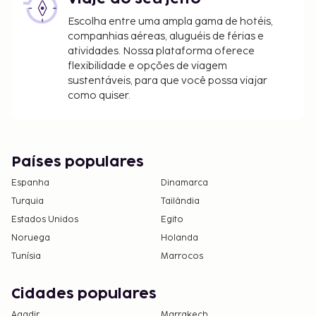
CNY por veículo (só ida, ocupação máxima de 7)
Escolha entre uma ampla gama de hotéis,
pessoas
companhias aéreas, aluguéis de férias e
Cama desdobrável: 300 CNY por noite
atividades. Nossa plataforma oferece
Os pagamentos efetuados com cartão de
flexibilidade e opções de viagem
crédito estão sujeitos a uma sobretaxa de 2.5%.
sustentáveis, para que você possa viajar
como quiser.
A lista anterior pode não estar completa. As taxas e
os depósitos podem não incluir impostos e estão
sujeitos a alterações.
Países populares
Terá de efetuar uma reserva se quiser desfrutar
de massagens ou aceder a tratamentos de spa.
Espanha
Dinamarca
As reservas poderão ser efetuadas
Turquia
Tailândia
contactando Este hotel antes da chegada,
Estados Unidos
Egito
utilizando as informações que constam na sua
Noruega
Holanda
confirmação de reserva.
Tunísia
Marrocos
Não são permitidos animais de estimação
neste alojamento, incluindo animais de
Cidades populares
assistência.
Agadir
Marrakech