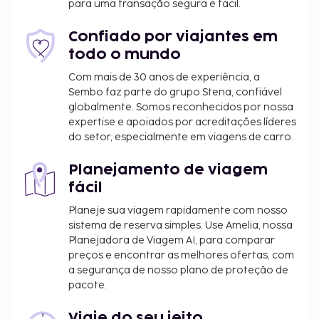
LITE Hotel Shixi Metro Station é o Aeroporto
para uma transação segura e fácil.
Internacional de Baiyun (CAN).
Confiado por viajantes em
As principais comodidades incluem registo de saída
todo o mundo
rápido, um serviço de limpeza a seco e uma receção
aberta 24 horas. O hotel conta com transporte
Com mais de 30 anos de experiência, a
de/para o aeroporto (disponível 24 horas) mediante
Sembo faz parte do grupo Stena, confiável
globalmente. Somos reconhecidos por nossa
uma sobretaxa e há estacionamento grátis no local.
expertise e apoiados por acreditações líderes
E porque não desfrutar de massagens, tratamentos
do setor, especialmente em viagens de carro.
corporais e tratamentos faciais? O espaço dispõe
também de Wi-fi grátis e de serviços de concierge.
Planejamento de viagem
Para recarregar baterias, dirija-se ao restaurante
fácil
dXANA LITE Hotel Shixi Metro Station. Comece as
Planeje sua viagem rapidamente com nosso
suas manhãs da melhor forma com um pequeno-
sistema de reserva simples. Use Amelia, nossa
almoço buffet grátis, servido diariamente entre as
Planejadora de Viagem AI, para comparar
7:30 e as 9:00. A classificação do alojamento,
preços e encontrar as melhores ofertas, com
fornecida pelo nosso sistema de classificação, tem
a segurança de nosso plano de proteção de
por base o tipo de alojamento, as comodidades e
pacote.
os serviços.
Taxa de transporte de/para o aeroporto: 800
Viaje do seu jeito