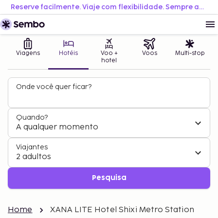
Reserve facilmente. Viaje com flexibilidade. Sempre ao melhor preço.
Viagens
Hotéis
Voo +
Voos
Multi-stop
hotel
Onde você quer ficar?
Quando?
A qualquer momento
Viajantes
2 adultos
Pesquisa
Home
XANA LITE Hotel Shixi Metro Station