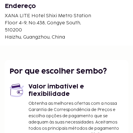
Praça Hai Zhu - 6,8 km/4,2 mi
Endereço
Pavilhão de Exposições de Shamian - 6,9 km/4,3 mi
Museu dos Chineses Ultramarinos de Guangdong -
XANA LITE Hotel Shixi Metro Station
6,9 km/4,3 mi
Floor 4-9, No.438, Gongye South,
Casa Antiga de XiGuan - 7,2 km/4,4 mi
510200
Mercado de Qingping (Qingping Shichang) - 7,3
Haizhu, Guangzhou, China
km/4,5 mi
Edifício da Alfândega de Canton - 7,3 km/4,6 mi
Onelink Plaza - 7,7 km/4,8 mi
Mesquita de Huaisheng - 7,8 km/4,9 mi
Por que escolher Sembo?
Jardim Memorial dos Mártires de Guangzhou - 8
km/5 mi
Torre Canton - 8 km/5 mi
Valor imbatível e
flexibilidade
Os aeroportos mais próximos são:
Foshan (FUO-Shadi) - 29,9 km/18,6 mi
Obtenha as melhores ofertas com a nossa
Aeroporto Internacional de Baiyun (CAN) - 55,4
Garantia de Correspondência de Preços e
escolha opções de pagamento que se
km/34,4 mi
adequam às suas necessidades. Aceitamos
O aeroporto preferencial para chegar até XANA
todos os principais métodos de pagamento