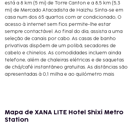
está a 8 km (5 mi) de Torre Canton e a 8,5 km (5,3
mi) de Mercado Atacadista de Haizhu. Sinta-se em
casa num dos 65 quartos com ar condicionado, O
acesso à internet sem fios permite-lhe estar
sempre contactável. Ao final do dia, assista a uma
seleção de canais por cabo. As casas de banho
privativas dispõem de um polibã, secadores de
cabelo e chinelos. As comodidades incluem ainda
telefone, além de chaleiras elétricas e de saquetas
de chá/café instantâneo gratuitas. As distâncias são
apresentadas à 0,1 milha e ao quilómetro mais
próximo.
Sun Yat-sen University - 3,6 km/2,2 mi
Guangzhou Academy of Fine Arts - 3,6 km/2,2 mi
Hospital de Estomatologia de Guangdong - 4,1
km/2,5 mi
Mapa de XANA LITE Hotel Shixi Metro
Parque Cultural de Guangzhou - 6,6 km/4,1 mi
Station
2.º Palácio Cultural dos Trabalhadores - 6,7 km/4,2 mi