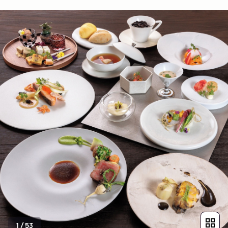
1
/
53