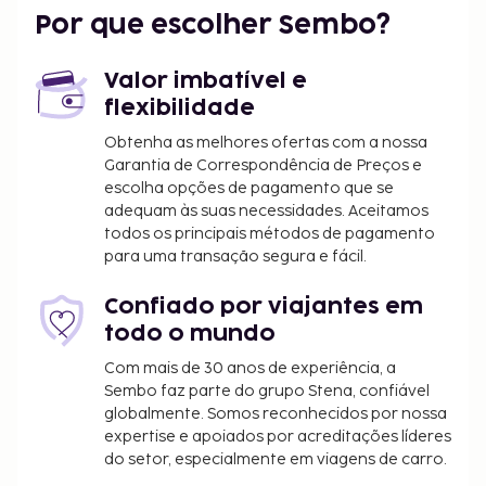
Santuário de Hakuryu - 6,7 km/4,2 mi
Por que escolher Sembo?
Os aeroportos mais próximos são:
Tóquio (HND-Haneda) - 103,7 km/64,4 mi
Valor imbatível e
Tóquio (NRT-Aeroporto Internacional de Narita) -
flexibilidade
182,3 km/113,3 mi
Obtenha as melhores ofertas com a nossa
Uma receção aberta 24 horas e armazenamento de
Garantia de Correspondência de Preços e
escolha opções de pagamento que se
bagagem estão entre o leque de comodidades
adequam às suas necessidades. Aceitamos
oferecidas por Este hotel. Há estacionamento
todos os principais métodos de pagamento
grátis no local. Algumas das comodidades e serviços
para uma transação segura e fácil.
em destaque incluem Wi-fi grátis e serviços de
concierge. O hotel serve pequenos-almoços
Confiado por viajantes em
continentais diariamente entre as 8:00 e as 9:30
todo o mundo
mediante uma sobretaxa.
Com mais de 30 anos de experiência, a
Tarifa de pequeno-almoço continental: 2200
Sembo faz parte do grupo Stena, confiável
JPY por pessoa (valor aproximado)
globalmente. Somos reconhecidos por nossa
expertise e apoiados por acreditações líderes
A lista anterior pode não estar completa. As taxas e
do setor, especialmente em viagens de carro.
os depósitos podem não incluir impostos e estão