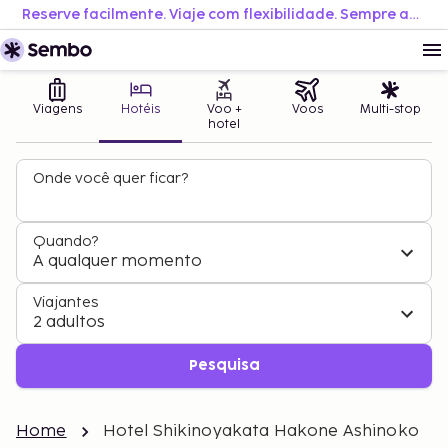
Reserve facilmente. Viaje com flexibilidade. Sempre ao melhor preço.
Viagens
Hotéis
Voo +
Voos
Multi-stop
hotel
Onde você quer ficar?
Quando?
A qualquer momento
Viajantes
2 adultos
Pesquisa
Home
Hotel Shikinoyakata Hakone Ashinoko