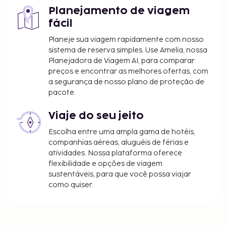
sujeitos a alterações.
Planejamento de viagem
Não é permitida a estadia de crianças até aos
fácil
12 anos neste alojamento.
Planeje sua viagem rapidamente com nosso
O Ministério da Saúde, Trabalho e Bem-estar
sistema de reserva simples. Use Amelia, nossa
Social do Japão exige a todos os seus visitantes
Planejadora de Viagem AI, para comparar
internacionais que indiquem a nacionalidade e o
preços e encontrar as melhores ofertas, com
número do passaporte ao efetuarem o check-
a segurança de nosso plano de proteção de
pacote.
in em qualquer tipo de alojamento (pousadas,
hotéis, motéis, etc.). Além disso, os proprietários
Viaje do seu jeito
dos alojamentos estão por lei obrigados a
fotocopiar os passaportes de todos os clientes
Escolha entre uma ampla gama de hotéis,
e a manter as fotocópias em arquivo.
companhias aéreas, aluguéis de férias e
atividades. Nossa plataforma oferece
flexibilidade e opções de viagem
sustentáveis, para que você possa viajar
como quiser.