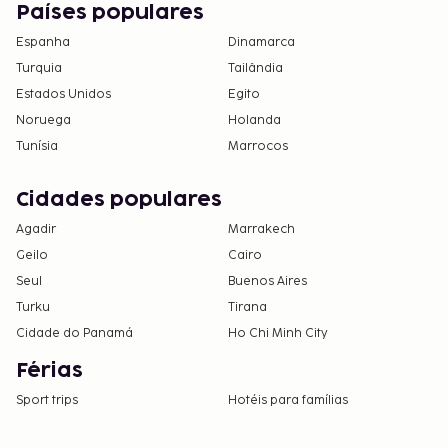
Países populares
Espanha
Dinamarca
Turquia
Tailândia
Estados Unidos
Egito
Noruega
Holanda
Tunísia
Marrocos
Cidades populares
Agadir
Marrakech
Geilo
Cairo
Seul
Buenos Aires
Turku
Tirana
Cidade do Panamá
Ho Chi Minh City
Férias
Sport trips
Hotéis para famílias