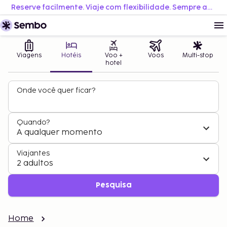
Reserve facilmente. Viaje com flexibilidade. Sempre ao melhor preço.
Viagens
Hotéis
Voo +
Voos
Multi-stop
hotel
Onde você quer ficar?
Quando?
A qualquer momento
Viajantes
2 adultos
Pesquisa
Home