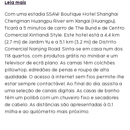
Leia mais
Com uma estadia SSAW Boutique Hotel Shanghai
Chengman Huangpu River em Xangai (Huangpu),
ficará a 5 minutos de carro de The Bund e de Centro
Comercial Xintiandi Style. Este hotel está a 4,4 km
(2,7 mi) de Jardim Yu e a 5,1 km (3,2 mi) de Distrito
Comercial Nanjing Road. Sinta-se em casa num dos
118 quartos, com produtos grátis no minibar e um
televisor de ecrã plano. As camas têm colchões
pillowtop, edredões de penas e roupa de alta
qualidade. O acesso à internet sem fios permite-lhe
estar sempre contactável. Ao final do dia, assista a
uma seleção de canais digitais. As casas de banho
têm um polibã com um chuveiro fixo e secadores
de cabelo. As distâncias são apresentadas à 0,1
milha e ao quilómetro mais próximo.
Taikang Road - 3,2 km/2 mi
Tianzifang - 3,2 km/2 mi