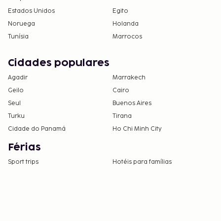
Estados Unidos
Egito
Noruega
Holanda
Tunísia
Marrocos
Cidades populares
Agadir
Marrakech
Geilo
Cairo
Seul
Buenos Aires
Turku
Tirana
Cidade do Panamá
Ho Chi Minh City
Férias
Sport trips
Hotéis para famílias