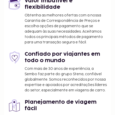
Valor imbatível e
As principais comodidades incluem uma receção
flexibilidade
aberta 24 horas, armazenamento de bagagem e
Obtenha as melhores ofertas com a nossa
uma lavandaria. Há estacionamento limitado no
Garantia de Correspondência de Preços e
local. Não perca as várias atividades recreativas e
escolha opções de pagamento que se
de entretimento ao seu dispor, incluindo uma sala
adequam às suas necessidades. Aceitamos
de fitness aberta 24 horas. O espaço oferece ainda
todos os principais métodos de pagamento
Wi-fi grátis. O hotel serve pequenos-almoços buffet
para uma transação segura e fácil.
diariamente entre as 7:00 e as 10:00 mediante uma
sobretaxa. LOCALIZE A classificação do alojamento,
Confiado por viajantes em
fornecida pelo nosso sistema de classificação, tem
todo o mundo
por base o tipo de alojamento, as comodidades e
Com mais de 30 anos de experiência, a
os serviços.
Sembo faz parte do grupo Stena, confiável
Tarifa de pequeno-almoço buffet: 88 CNY por
globalmente. Somos reconhecidos por nossa
adulto e 44 CNY por criança (valores
expertise e apoiados por acreditações líderes
do setor, especialmente em viagens de carro.
aproximados)
Cama desdobrável: 230.0 CNY por noite
Planejamento de viagem
A lista anterior pode não estar completa. As taxas e
fácil
os depósitos podem não incluir impostos e estão