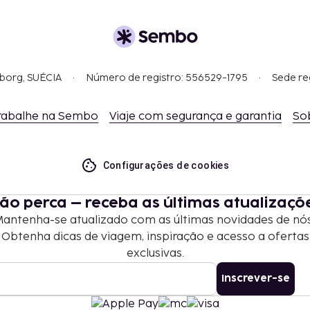
eriores a 2000 PEN ou
r pagas através de um
do pelo alojamento e
vel dividir os pagamentos
gborg, SUÉCIA
Número de registro: 556529-1795
Sede re
to ao pequeno-almoço
rabalhe na Sembo
Viaje com segurança e garantia
So
Configurações de cookies
ão perca – receba as últimas atualizaçõ
antenha-se atualizado com as últimas novidades de nó
Obtenha dicas de viagem, inspiração e acesso a ofertas
exclusivas.
Inscrever-se