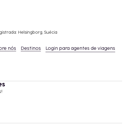
gistrada: Helsingborg, Suécia
bre nós
Destinos
Login para agentes de viagens
es
s!