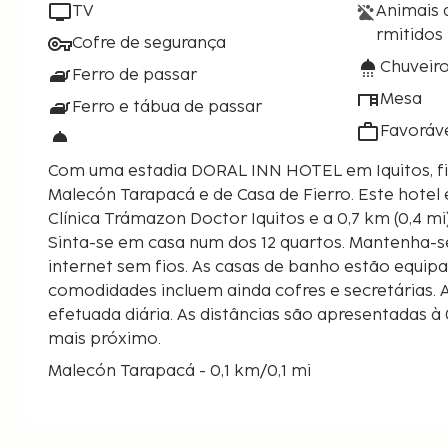
TV
Animais 
rmitidos
Cofre de segurança
Chuveir
Ferro de passar
Mesa
Ferro e tábua de passar
Favoráv
Com uma estadia DORAL INN HOTEL em Iquitos, fic
Malecón Tarapacá e de Casa de Fierro. Este hotel está a 0,6 km (0,4 mi) de
Clínica Trámazon Doctor Iquitos e a 0,7 km (0,4 mi)
Sinta-se em casa num dos 12 quartos. Mantenha-s
internet sem fios. As casas de banho estão equip
comodidades incluem ainda cofres e secretárias. 
efetuada diária. As distâncias são apresentadas à 
mais próximo.
Malecón Tarapacá - 0,1 km/0,1 mi
Casa de Fierro - 0,2 km/0,1 mi
Plaza de Armas - 0,3 km/0,2 mi
Catedral de Iquitos - 0,3 km/0,2 mi