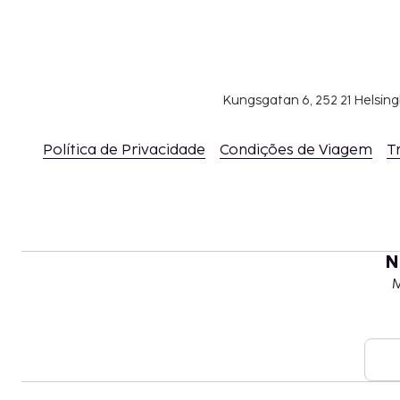
pagamentos em numerário de montantes sup
500 USD. Como tal, estas quantias deverão se
cartão de crédito ou de outro método aprova
pela legislação local. Além disso, não é possí
Kungsgatan 6, 252 21 Helsin
em moedas distintas.
É possível que as crianças não tenham direi
gratuitamente.
Política de Privacidade
Condições de Viagem
T
N
M