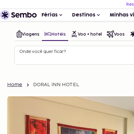
Res
Férias
Destinos
Minhas v
Viagens
Hotéis
Voo + hotel
Voos
Onde você quer ficar?
Home
DORAL INN HOTEL