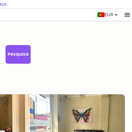
eço.
EUR
Pesquisa