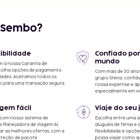
/0,3 mi
r Sembo?
mi
xibilidade
Confiado por
mundo
m a nossa Garantia de
scolha opções de pagamento
Com mais de 30 anos
dades. Aceitamos todos os
grupo Stena, confiá
o para uma transação segura
nossa expertise e ap
s (IQT-Aeroporto
especialmente em vi
a) - 9,1 km/5,7 mi
gem fácil
Viaje do seu 
nter, um serviço de
 com nosso sistema de
Escolha entre uma a
 grátis, servido
a Planejadora de Viagem AI,
aluguéis de férias e
r as melhores ofertas, com a
flexibilidade e opçõ
oteção de pacote.
possa viajar como qu