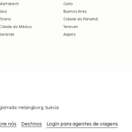
Marrakech
Geilo
Seul
Buenos Aires
Tirana
Cidade do Panamá
Cidade do México
Yerevan
Sarande
Algiers
gistrada: Helsingborg, Suécia
bre nós
Destinos
Login para agentes de viagens