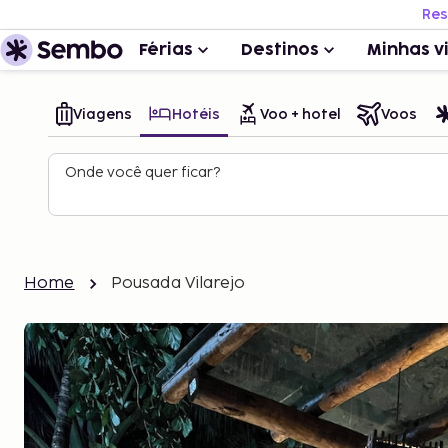
Res
Férias
Destinos
Minhas v
Viagens
Hotéis
Voo + hotel
Voos
Onde você quer ficar?
Home
Pousada Vilarejo