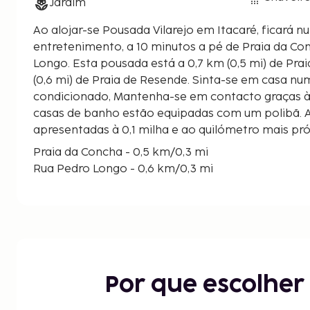
Jardim
Ao alojar-se Pousada Vilarejo em Itacaré, ficará 
entretenimento, a 10 minutos a pé de Praia da Co
Longo. Esta pousada está a 0,7 km (0,5 mi) de Praia da Coroinha e a 0,9 km
(0,6 mi) de Praia de Resende. Sinta-se em casa nu
condicionado, Mantenha-se em contacto graças à 
casas de banho estão equipadas com um polibã. A
apresentadas à 0,1 milha e ao quilómetro mais pr
Praia da Concha - 0,5 km/0,3 mi
Rua Pedro Longo - 0,6 km/0,3 mi
Praia da Coroinha - 0,7 km/0,4 mi
Praia de Resende - 1,1 km/0,7 mi
Praia da Tiririca - 1,3 km/0,8 mi
Cais de Itacaré - 1,4 km/0,9 mi
Praia da Costa - 1,5 km/0,9 mi
Praia da Ribeira - 1,7 km/1 mi
Por que escolhe
Praia de Siriaco - 2,3 km/1,4 mi
Praínha - 3,8 km/2,4 mi