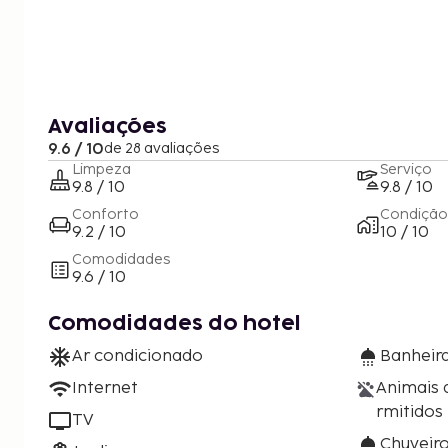
Avaliações
9.6 / 10
de 28 avaliações
Limpeza
Serviço
9.8 / 10
9.8 / 10
Conforto
Condição
9.2 / 10
10 / 10
Comodidades
9.6 / 10
Comodidades do hotel
Ar condicionado
Banheira
Internet
Animais 
rmitidos
TV
Chuveir