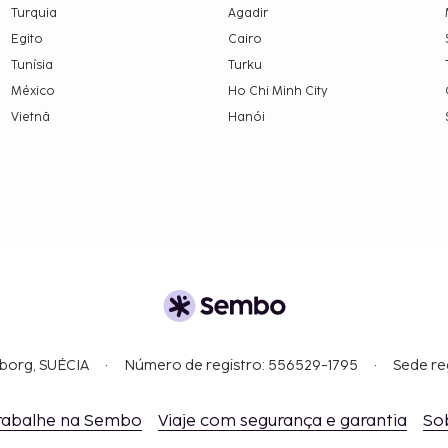
vontade de conceder tal
Turquia
Agadir
 de uma autorização
Egito
Cairo
ra o Brasil com crianças
Tunísia
Turku
es de viajarem para
México
Ho Chi Minh City
Vietnã
Hanói
gborg, SUÉCIA
Número de registro: 556529-1795
Sede re
rabalhe na Sembo
Viaje com segurança e garantia
So