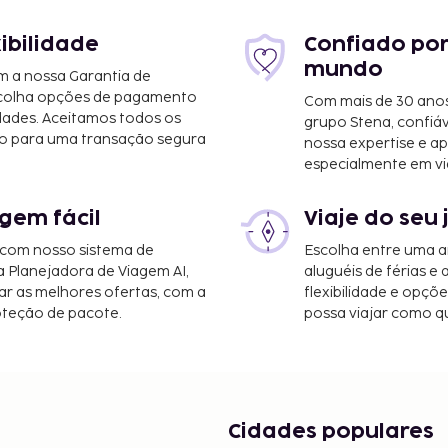
xibilidade
Confiado por
mundo
m a nossa Garantia de
scolha opções de pagamento
Com mais de 30 anos
dades. Aceitamos todos os
grupo Stena, confiá
orto de Barra Grande
o para uma transação segura
nossa expertise e ap
especialmente em vi
 uma receção virtual.
gem fácil
Viaje do seu 
 tire partido das várias
fi grátis.
 com nosso sistema de
Escolha entre uma a
um menor de 18 anos
a Planejadora de Viagem AI,
aluguéis de férias e
o e um documento de
r as melhores ofertas, com a
flexibilidade e opçõ
oteção de pacote.
possa viajar como qu
exemplo, o passaporte)
 para o Brasil, se apenas
sentar, juntamente com a
entificação com
o assinada pelo outro
Cidades populares
 tutor legal, conforme