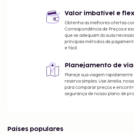
Praia de São José - 4,6 km/2,8 mi
Cachoeira de Noré - 11 km/6,8 mi
Valor imbatível e fle
Praia da Engenhoca - 15,9 km/9,9 mi
Obtenha as melhores ofertas co
Praia do Havaizinho - 15,9 km/9,9 mi
Correspondência de Preços e e
Praia Jeribucaçu - 16,7 km/10,4 mi
que se adequam às suas necessi
O aeroporto principal mais próximo é o de Aerop
principais métodos de pagament
e fácil.
(MUU) - 66,8 km/41,5 mi
Os clientes podem usufruir de caraterísticas como
Planejamento de via
Desfrute de fantásticas vistas a partir do jardim ou
comodidades e serviços ao seu dispor, incluindo Wi-
Planeje sua viagem rapidamente
Os pais ou os tutores legais que viajem com 
reserva simples. Use Amelia, noss
deverão apresentar a certidão de nasciment
para comparar preços e encontra
segurança de nosso plano de pr
identificação com fotografia do menor (por 
no check-in. No caso de viagens internacionais
um dos pais viajar com o menor, terá de apre
certidão de nascimento e o documento de id
fotografia do menor, uma carta de autorizaçã
Países populares
pai e certificada pelo notário. Se os pais ou o