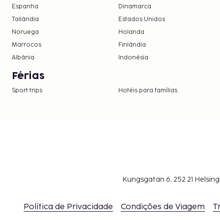
aplicável, não puderem ou não manifestarem 
Espanha
Dinamarca
autorização, será necessária a apresentação
Tailândia
Estados Unidos
judicial. Os visitantes que tencionem viajar pa
Noruega
Holanda
deverão contactar o consulado brasileiro ant
Marrocos
Finlândia
obterem informações adicionais.
Albânia
Indonésia
Férias
Sport trips
Hotéis para famílias
Kungsgatan 6, 252 21 Helsin
Política de Privacidade
Condições de Viagem
T