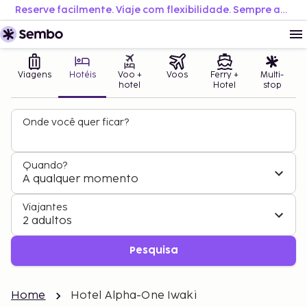
Reserve facilmente. Viaje com flexibilidade. Sempre ao melhor preço.
Viagens
Hotéis
Voo +
Voos
Ferry +
Multi-
hotel
Hotel
stop
Onde você quer ficar?
Quando?
A qualquer momento
Viajantes
2 adultos
Pesquisa
Home
Hotel Alpha-One Iwaki