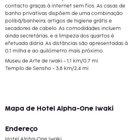
contacto graças à internet sem fios. As casas de
banho privativas dispõem de uma combinação
polibã/banheira, artigos de higiene grátis e
secadores de cabelo. As comodidades incluem
ainda secretárias, e a limpeza dos quartos é
efetuada diária. As distâncias são apresentadas à
0,1 milha e ao quilómetro mais próximo.
Museu de Arte de Iwaki - 1,1 km/0,7 mi
Templo de Sensho - 3,8 km/2,4 mi
Mercado de Flores de Iwaki - 4,3 km/2,7 mi
Museu do Carvão e do Fóssil de Iwaki - 7,8 km/4,9 mi
Templo de Shiramizu Amida - 7,9 km/4,9 mi
Fonte Termal de Iwaki Yumoto - 8,6 km/5,4 mi
Templo Yakuoji - 9,6 km/6 mi
Mapa de Hotel Alpha-One Iwaki
Centro Comercial Iwaki FC Park - 10,6 km/6,6 mi
Museu de Artefactos Históriocs de Iwaki - 10,8
km/6,7 mi
Endereço
Templo Choryuji - 10,9 km/6,8 mi
Hotel Alpha-One Iwaki