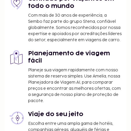
A lista anterior pode não estar completa. As taxas e
todo o mundo
os depósitos podem não incluir impostos e estão
sujeitos a alterações.
Com mais de 30 anos de experiência, a
Sembo faz parte do grupo Stena, confiável
O Ministério da Saúde, Trabalho e Bem-estar
globalmente. Somos reconhecidos por nossa
Social do Japão exige a todos os seus visitantes
expertise e apoiados por acreditações líderes
internacionais que indiquem a nacionalidade e o
do setor, especialmente em viagens de carro.
número do passaporte ao efetuarem o check-
in em qualquer tipo de alojamento (pousadas,
Planejamento de viagem
hotéis, motéis, etc.). Além disso, os proprietários
fácil
dos alojamentos estão por lei obrigados a
Planeje sua viagem rapidamente com nosso
fotocopiar os passaportes de todos os clientes
sistema de reserva simples. Use Amelia, nossa
e a manter as fotocópias em arquivo.
Planejadora de Viagem AI, para comparar
preços e encontrar as melhores ofertas, com
a segurança de nosso plano de proteção de
pacote.
Viaje do seu jeito
Escolha entre uma ampla gama de hotéis,
companhias aéreas, aluguéis de férias e