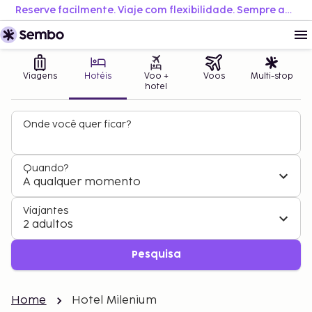
Reserve facilmente. Viaje com flexibilidade. Sempre ao melhor preço.
Viagens
Hotéis
Voo +
Voos
Multi-stop
hotel
Onde você quer ficar?
Quando?
A qualquer momento
Viajantes
2 adultos
Pesquisa
Home
Hotel Milenium