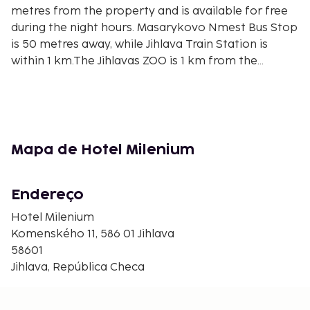
metres from the property and is available for free
during the night hours. Masarykovo Nmest Bus Stop
is 50 metres away, while Jihlava Train Station is
within 1 km.The Jihlavas ZOO is 1 km from the
Milenium. Rostejn castle is 10 km away. acberk Ski
Area is reachable in 5 km. Please inform Hotel
Milenium in advance of your expected arrival time.
You can use the Special Requests box when
booking, or contact the property directly with the
Mapa de Hotel Milenium
contact details provided in your confirmation.
Disclaimer notification: Amenities are subject to
availability and may be chargeable as per the
Endereço
hotel policy.
Hotel Milenium
Komenského 11, 586 01 Jihlava
58601
Jihlava, República Checa