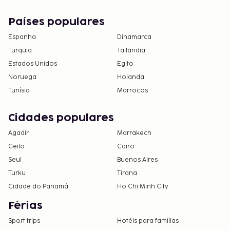
Países populares
Espanha
Dinamarca
Turquia
Tailândia
Estados Unidos
Egito
Noruega
Holanda
Tunísia
Marrocos
Cidades populares
Agadir
Marrakech
Geilo
Cairo
Seul
Buenos Aires
Turku
Tirana
Cidade do Panamá
Ho Chi Minh City
Férias
Sport trips
Hotéis para famílias