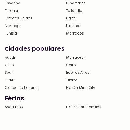
Espanha
Dinamarca
Turquia
Tailândia
Estados Unidos
Egito
Noruega
Holanda
Tunísia
Marrocos
Cidades populares
Agadir
Marrakech
Geilo
Cairo
Seul
Buenos Aires
Turku
Tirana
Cidade do Panamá
Ho Chi Minh City
Férias
Sport trips
Hotéis para famílias