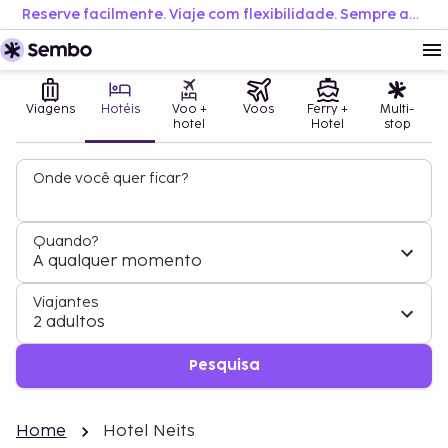
Reserve facilmente. Viaje com flexibilidade. Sempre ao melhor preço.
Viagens
Hotéis
Voo +
Voos
Ferry +
Multi-
hotel
Hotel
stop
Onde você quer ficar?
Quando?
A qualquer momento
Viajantes
2 adultos
Pesquisa
Home
Hotel Neits