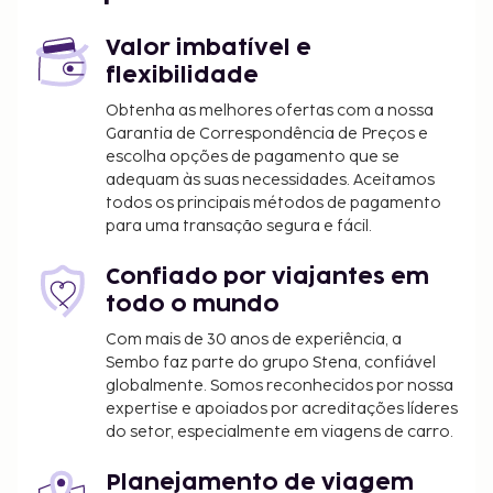
Há estacionamento grátis no local. Comece as suas
manhãs da melhor forma com um pequeno-
Valor imbatível e
almoço continental grátis, servido diariamente
flexibilidade
entre as 7:00 e as 9:30.
Obtenha as melhores ofertas com a nossa
Garantia de Correspondência de Preços e
escolha opções de pagamento que se
adequam às suas necessidades. Aceitamos
todos os principais métodos de pagamento
para uma transação segura e fácil.
Confiado por viajantes em
todo o mundo
Com mais de 30 anos de experiência, a
Sembo faz parte do grupo Stena, confiável
globalmente. Somos reconhecidos por nossa
expertise e apoiados por acreditações líderes
do setor, especialmente em viagens de carro.
Planejamento de viagem