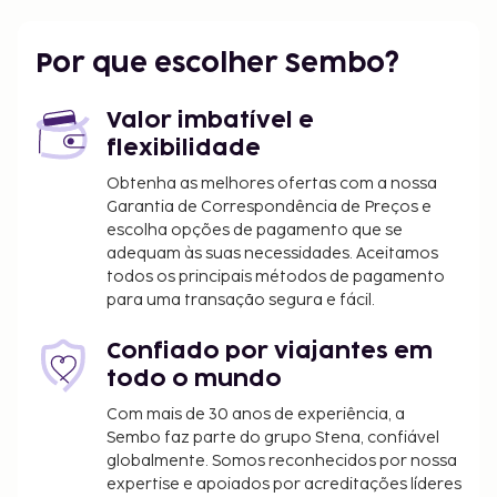
Kapalua, Havai (JHM-West Maui) - 51,2 km/31,8 mi
Hana, Havai (HNM) - 95,2 km/59,2 mi
Por que escolher Sembo?
Multibanco/serviços bancários e elevador estão
entre o leque de comodidades oferecidas por Este
Valor imbatível e
complexo de apartamentos. Participe nas várias
flexibilidade
atividades recreativas do local, incluindo uma sala
de fitness, ou aprecie soberbas vistas a partir do
Obtenha as melhores ofertas com a nossa
jardim.
Garantia de Correspondência de Preços e
escolha opções de pagamento que se
As crianças não pagam quando dormem no
adequam às suas necessidades. Aceitamos
quarto dos pais ou tutor, utilizando a(s) cama(s)
todos os principais métodos de pagamento
existentes.
para uma transação segura e fácil.
Disponibilização de opções de pagamento sem
numerário em todas as transações.
Confiado por viajantes em
todo o mundo
Com mais de 30 anos de experiência, a
Sembo faz parte do grupo Stena, confiável
globalmente. Somos reconhecidos por nossa
expertise e apoiados por acreditações líderes