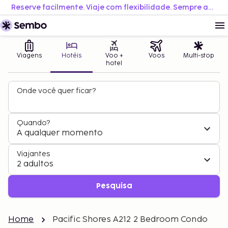
Reserve facilmente. Viaje com flexibilidade. Sempre ao melhor preço.
Viagens
Hotéis
Voo +
Voos
Multi-stop
hotel
Onde você quer ficar?
Quando?
A qualquer momento
Viajantes
2 adultos
Pesquisa
Home
Pacific Shores A212 2 Bedroom Condo