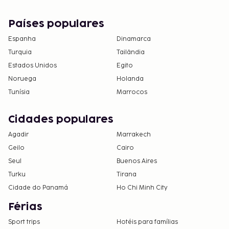
Países populares
Espanha
Dinamarca
Turquia
Tailândia
Estados Unidos
Egito
Noruega
Holanda
Tunísia
Marrocos
Cidades populares
Agadir
Marrakech
Geilo
Cairo
Seul
Buenos Aires
Turku
Tirana
Cidade do Panamá
Ho Chi Minh City
Férias
Sport trips
Hotéis para famílias