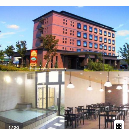
1
/
20