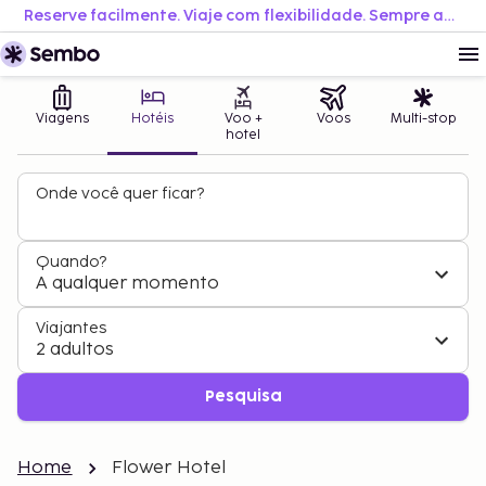
Reserve facilmente. Viaje com flexibilidade. Sempre ao melhor preço.
Viagens
Hotéis
Voo +
Voos
Multi-stop
hotel
Onde você quer ficar?
Quando?
A qualquer momento
Viajantes
2 adultos
Pesquisa
Home
Flower Hotel