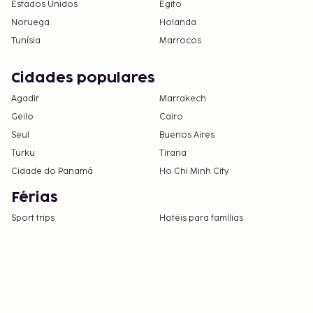
Estados Unidos
Egito
Noruega
Holanda
Tunísia
Marrocos
Cidades populares
Agadir
Marrakech
Geilo
Cairo
Seul
Buenos Aires
Turku
Tirana
Cidade do Panamá
Ho Chi Minh City
Férias
Sport trips
Hotéis para famílias