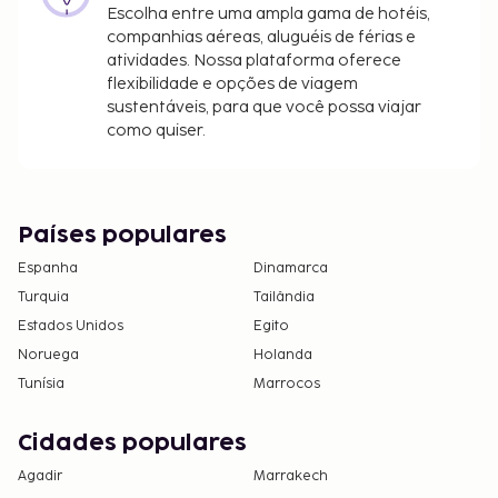
Entrada
Escolha entre uma ampla gama de hotéis,
Lavandaria
companhias aéreas, aluguéis de férias e
Lobby
atividades. Nossa plataforma oferece
Estacionamento
flexibilidade e opções de viagem
sustentáveis, para que você possa viajar
Durante os trabalhos de remodelação, Este hostel
como quiser.
envidará todos os esforços para minimizar o ruído e
a perturbação.
Tarifa de transporte (aeroporto): 2300 THB por
veículo (só ida)
Países populares
Espanha
Dinamarca
A lista anterior pode não estar completa. As taxas e
Turquia
Tailândia
os depósitos podem não incluir impostos e estão
Estados Unidos
Egito
sujeitos a alterações.
Noruega
Holanda
O alojamento permite a estadia grátis de
Tunísia
Marrocos
crianças com idade igual ou inferior a 6 anos,
desde que ocupem o mesmo quarto que os pais
Cidades populares
ou responsáveis e utilizem as camas existentes.
Agadir
Marrakech