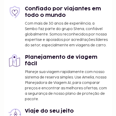
principais atrações locais ficam a uma curta viagem
de autocarro, disponibilizado pelo hotel. Comece as
Confiado por viajantes em
suas manhãs da melhor forma com um pequeno-
todo o mundo
almoço de cozinha local grátis, servido diariamente
Com mais de 30 anos de experiência, a
entre as 07:00 e as 10:00. Os seguintes serviços ou
Sembo faz parte do grupo Stena, confiável
instalações estarão encerrados de 2 de outubro de
globalmente. Somos reconhecidos por nossa
2025 até 31 de dezembro de 2026 (datas sujeitas a
expertise e apoiados por acreditações líderes
alterações):
do setor, especialmente em viagens de carro.
Pequeno-almoço
Limpeza e arrumação do quarto diárias
Planejamento de viagem
Lavandaria
fácil
Serviços de transporte
Planeje sua viagem rapidamente com nosso
sistema de reserva simples. Use Amelia, nossa
O alojamento será objeto de trabalhos de
Planejadora de Viagem AI, para comparar
remodelação a partir de 2 de outubro de 2025 até
preços e encontrar as melhores ofertas, com
31 de janeiro de 2027 (data de conclusão sujeita a
a segurança de nosso plano de proteção de
alterações). Serão afetadas as seguintes áreas:
pacote.
Zona exterior
Receção
Viaje do seu jeito