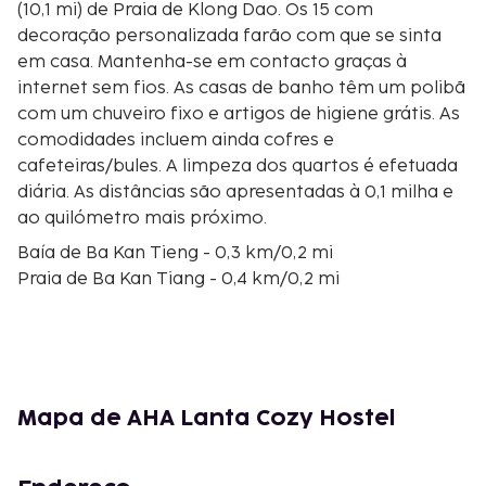
(10,1 mi) de Praia de Klong Dao. Os 15 com
decoração personalizada farão com que se sinta
em casa. Mantenha-se em contacto graças à
internet sem fios. As casas de banho têm um polibã
com um chuveiro fixo e artigos de higiene grátis. As
comodidades incluem ainda cofres e
cafeteiras/bules. A limpeza dos quartos é efetuada
diária. As distâncias são apresentadas à 0,1 milha e
ao quilómetro mais próximo.
Baía de Ba Kan Tieng - 0,3 km/0,2 mi
Praia de Ba Kan Tiang - 0,4 km/0,2 mi
Praia de Klong Hin - 1 km/0,6 mi
Parque Nacional de Mo Ko Lanta - 1,1 km/0,7 mi
Baía Nui - 2 km/1,2 mi
Praia da Baía Nui - 2,3 km/1,4 mi
Praia de Klong Jark - 3,3 km/2,1 mi
Mapa de AHA Lanta Cozy Hostel
Praia Nui - 3,4 km/2,1 mi
Baía de Bamboo - 3,5 km/2,2 mi