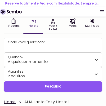
Reserve facilmente. Viaje com flexibilidade. Sempre ao melhor preço.
Viagens
Hotéis
Voo +
Voos
Multi-stop
hotel
Onde você quer ficar?
Quando?
A qualquer momento
Viajantes
2 adultos
Pesquisa
Home
AHA Lanta Cozy Hostel