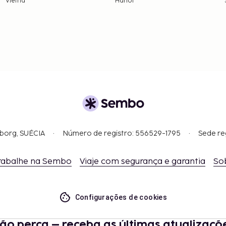
Vietnã
Hanói
gborg, SUÉCIA
Número de registro: 556529-1795
Sede re
rabalhe na Sembo
Viaje com segurança e garantia
So
Configurações de cookies
ão perca – receba as últimas atualizaçõ