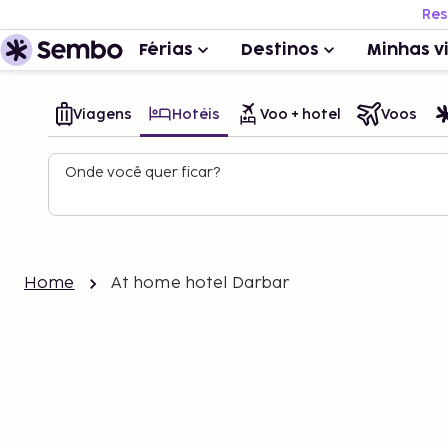
Res
Férias
Destinos
Minhas v
Viagens
Hotéis
Voo + hotel
Voos
Onde você quer ficar?
Home
At home hotel Darbar