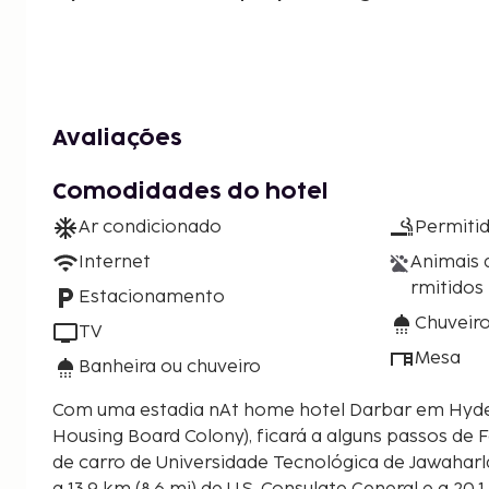
Avaliações
Comodidades do hotel
Ar condicionado
Permiti
Internet
Animais 
rmitidos
Estacionamento
Chuveir
TV
Mesa
Banheira ou chuveiro
Com uma estadia nAt home hotel Darbar em Hyderabad (Kukatpally
Housing Board Colony), ficará a alguns passos de F
de carro de Universidade Tecnológica de Jawaharlal Nehru. Est