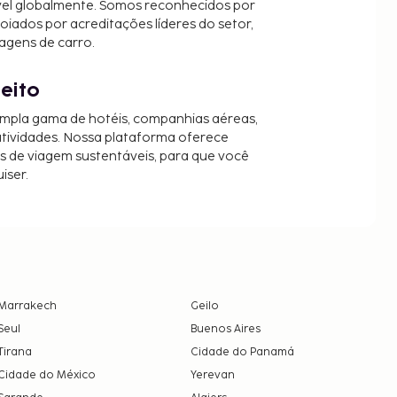
vel globalmente. Somos reconhecidos por
oiados por acreditações líderes do setor,
agens de carro.
jeito
mpla gama de hotéis, companhias aéreas,
 atividades. Nossa plataforma oferece
es de viagem sustentáveis, para que você
iser.
Marrakech
Geilo
Seul
Buenos Aires
Tirana
Cidade do Panamá
Cidade do México
Yerevan