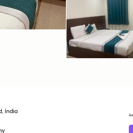
, Índia
Ae
ny