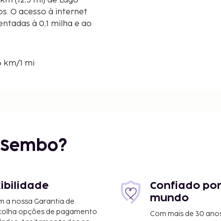
1 km (12,5 mi) de Lago
s. O acesso à internet
entadas à 0,1 milha e ao
,6 km/1 mi
 - 3,6 km/2,2 mi
mi
r Sembo?
xibilidade
Confiado por
mundo
m a nossa Garantia de
scolha opções de pagamento
Com mais de 30 anos
 km/5 mi