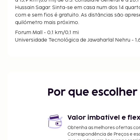
a 13,9 km (8,6 mi) de U.S. Consulate General e a 20,
Hussain Sagar. Sinta-se em casa num dos 14 quarto
com e sem fios é gratuito. As distâncias são apres
quilómetro mais próximo.
Forum Mall - 0,1 km/0,1 mi
Universidade Tecnológica de Jawaharlal Nehru - 1
Centro de Exposições HITEX - 3,4 km/2,1 mi
Centro Internacional de Congressos de Hyderabad
Cyber Towers - 4,8 km/3 mi
Aldeia Cultural de Shilparamam - 4,9 km/3 mi
Toli Masjid - 4,9 km/3 mi
Sohrabji Godrej Green Business Centre - 6,4 km/4 
Por que escolhe
Mindspace IT Park - 7 km/4,3 mi
Ascendas IT Park - 7,4 km/4,6 mi
Mindspace Madhapur IT Park - 7,5 km/4,7 mi
Durgam Cheruvu Lake - 7,7 km/4,8 mi
Valor imbatível e fle
Centro Comercial de Inorbit - 7,8 km/4,8 mi
Obtenha as melhores ofertas co
Sarath City Capital Mall - 7,9 km/4,9 mi
Correspondência de Preços e e
Jardim Botânico Kotla Vijayabhaskara Reddy - 8,1