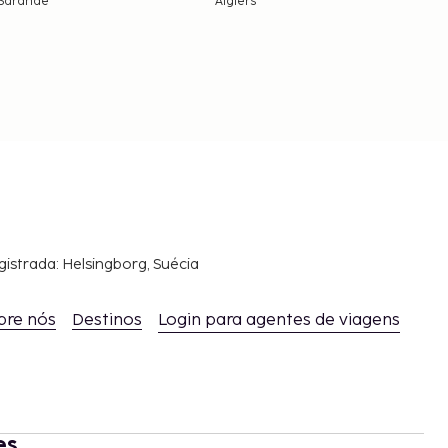
Sarande
Algiers
gistrada: Helsingborg, Suécia
bre nós
Destinos
Login para agentes de viagens
es