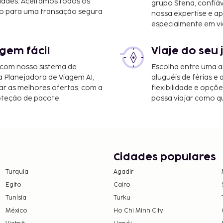
dades. Aceitamos todos os
grupo Stena, confiá
rabad (HYD-Aeroporto
o para uma transação segura
nossa expertise e ap
especialmente em vi
net com fios grátis, uma
gem fácil
Viaje do seu 
tacionamento grátis no
taque incluem Wi-fi
 com nosso sistema de
Escolha entre uma a
a Planejadora de Viagem AI,
aluguéis de férias e
gadas entre a(s) 12:30 e
r as melhores ofertas, com a
flexibilidade e opçõ
oteção de pacote.
possa viajar como qu
as e os depósitos podem
Cidades populares
Turquia
Agadir
Egito
Cairo
Tunísia
Turku
México
Ho Chi Minh City