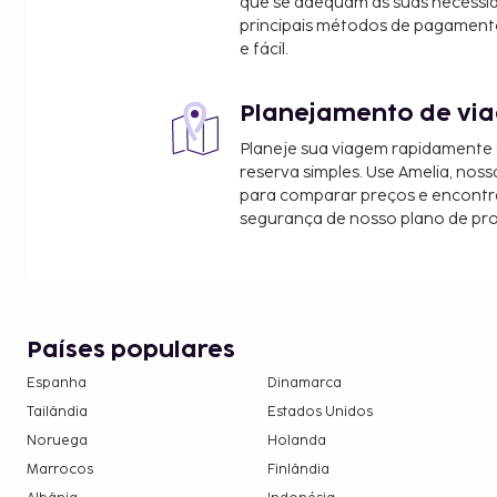
que se adequam às suas necessi
O aeroporto principal mais próximo é o de Hyde
principais métodos de pagament
e fácil.
Internacional Rajiv Gandhi) - 40,1 km/24,9 mi
As principais comodidades incluem acesso à inter
Planejamento de via
receção aberta 24 horas e uma lavandaria. Há es
local. Algumas das comodidades e serviços em des
Planeje sua viagem rapidamente
grátis e apoio para excursões/compra de bilhetes.
reserva simples. Use Amelia, noss
Aplica-se uma taxa de check-in tardio para che
para comparar preços e encontra
segurança de nosso plano de pr
a(s) 4:00
A lista anterior pode não estar completa. As tax
não incluir impostos e estão sujeitos a alterações.
Países populares
Espanha
Dinamarca
Tailândia
Estados Unidos
Noruega
Holanda
Marrocos
Finlândia