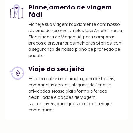
Transporte de/para o aeroporto por criança: 1
Planejamento de viagem
EUR (só ida), para crianças até aos 18 anos
fácil
A lista anterior pode não estar completa. As taxas e
Planeje sua viagem rapidamente com nosso
os depósitos podem não incluir impostos e estão
sistema de reserva simples. Use Amelia, nossa
Planejadora de Viagem AI, para comparar
sujeitos a alterações.
preços e encontrar as melhores ofertas, com
Não são permitidos animais de estimação
a segurança de nosso plano de proteção de
neste alojamento, incluindo animais de
pacote.
assistência.
Viaje do seu jeito
Escolha entre uma ampla gama de hotéis,
companhias aéreas, aluguéis de férias e
atividades. Nossa plataforma oferece
flexibilidade e opções de viagem
sustentáveis, para que você possa viajar
como quiser.