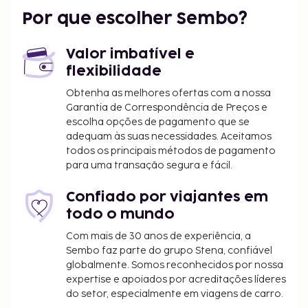
Os aeroportos mais próximos são:
Por que escolher Sembo?
Aeroporto Internacional Sabiha Gokcen (SAW) - 43,8
km/27,2 mi
Valor imbatível e
Istambul (IST) - 42,3 km/26,3 mi
flexibilidade
O aeroporto preferencial para chegar até La Vien
Obtenha as melhores ofertas com a nossa
Hotel Old City é o Istambul (IST).
Garantia de Correspondência de Preços e
As principais comodidades incluem acesso à
escolha opções de pagamento que se
internet com fios grátis, um serviço de limpeza a
adequam às suas necessidades. Aceitamos
todos os principais métodos de pagamento
seco e armazenamento de bagagem. O hotel
para uma transação segura e fácil.
disponibiliza transporte de/para o aeroporto
(disponível 24 horas) mediante uma sobretaxa.
Confiado por viajantes em
Algumas das comodidades e serviços em destaque
todo o mundo
incluem Wi-fi grátis, serviços de concierge e um
salão de banquetes. Peça o seu cocktail favorito no
Com mais de 30 anos de experiência, a
Sembo faz parte do grupo Stena, confiável
bar/lounge.
globalmente. Somos reconhecidos por nossa
Taxa de transporte de/para o aeroporto: 5 EUR
expertise e apoiados por acreditações líderes
por veículo (só ida, ocupação máxima de 5)
do setor, especialmente em viagens de carro.
pessoas