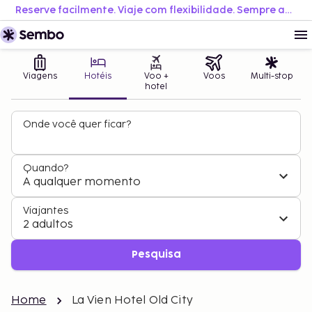
Reserve facilmente. Viaje com flexibilidade. Sempre ao melhor preço.
Viagens
Hotéis
Voo +
Voos
Multi-stop
hotel
Onde você quer ficar?
Quando?
A qualquer momento
Viajantes
2 adultos
Pesquisa
Home
La Vien Hotel Old City