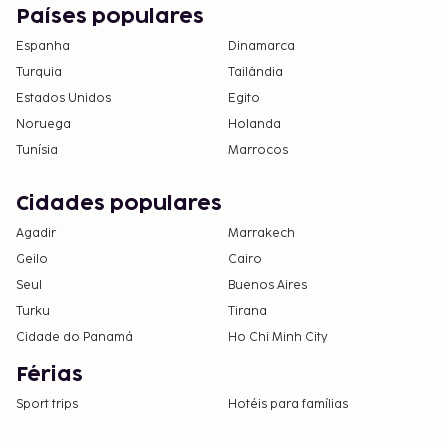
Países populares
Espanha
Dinamarca
Turquia
Tailândia
Estados Unidos
Egito
Noruega
Holanda
Tunísia
Marrocos
Cidades populares
Agadir
Marrakech
Geilo
Cairo
Seul
Buenos Aires
Turku
Tirana
Cidade do Panamá
Ho Chi Minh City
Férias
Sport trips
Hotéis para famílias