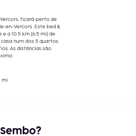
ercors, ficará perto de
lle-en-Vercors. Este bed &
e e a 10,5 km (6,5 mi) de
 casa num dos 5 quartos.
os. As distâncias são
óximo.
5 mi
 mi
r Sembo?