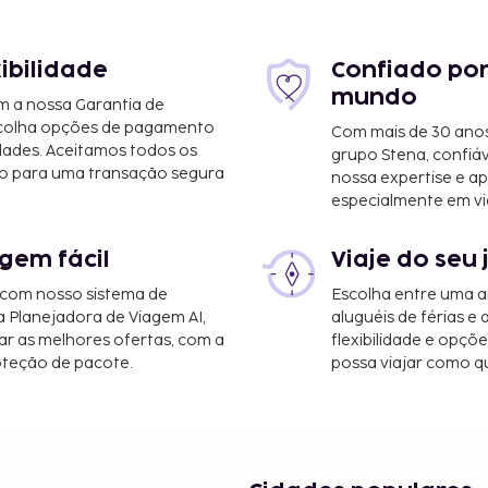
xibilidade
Confiado por
mundo
m a nossa Garantia de
scolha opções de pagamento
Com mais de 30 anos
le (GNB-Grenoble - Isere)
dades. Aceitamos todos os
grupo Stena, confiá
o para uma transação segura
nossa expertise e ap
especialmente em vi
ásticas vistas a partir
 comodidades e serviços
gem fácil
Viaje do seu 
 adicionais incluem
 uma área para
 com nosso sistema de
Escolha entre uma a
cante no bar/lounge.
a Planejadora de Viagem AI,
aluguéis de férias e
m pequeno-almoço
r as melhores ofertas, com a
flexibilidade e opçõ
oteção de pacote.
possa viajar como qu
 entre as 8:00 e as
nsações em numerário
EUR. Para mais
 dos dados que constam