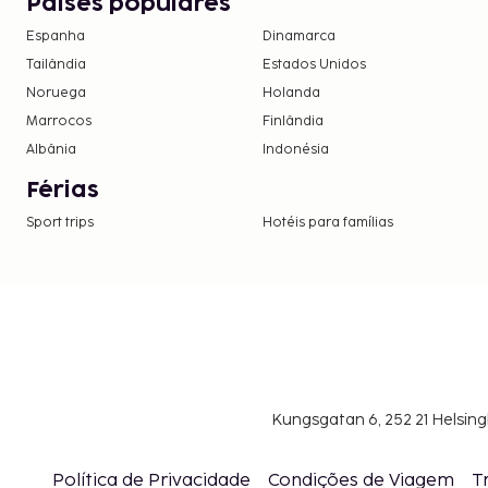
Países populares
na confirmação de reserva.
Espanha
Dinamarca
Tailândia
Estados Unidos
Noruega
Holanda
Marrocos
Finlândia
Albânia
Indonésia
Férias
Sport trips
Hotéis para famílias
Kungsgatan 6, 252 21 Helsin
Política de Privacidade
Condições de Viagem
T