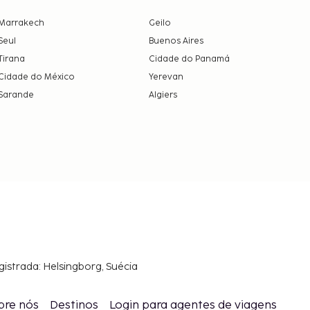
Marrakech
Geilo
Seul
Buenos Aires
Tirana
Cidade do Panamá
Cidade do México
Yerevan
Sarande
Algiers
gistrada: Helsingborg, Suécia
bre nós
Destinos
Login para agentes de viagens