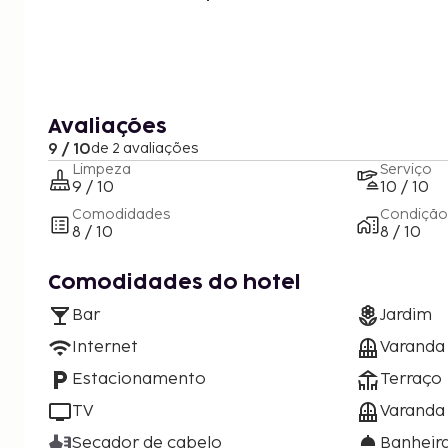
Avaliações
9 / 10
de 2 avaliações
Limpeza
Serviço
9 / 10
10 / 10
Comodidades
Condição
8 / 10
8 / 10
Comodidades do hotel
Bar
Jardim
Internet
Varanda
Estacionamento
Terraço
TV
Varanda 
Secador de cabelo
Banheira