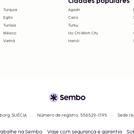
Cidades populares
Turquia
Agadir
Egito
Cairo
Tunísia
Turku
México
Ho Chi Minh City
Vietnã
Hanói
gborg, SUÉCIA
Número de registro: 556529-1795
Sede re
rabalhe na Sembo
Viaje com segurança e garantia
So