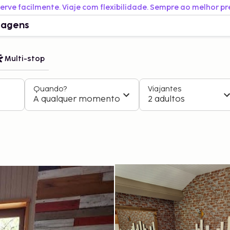
erve facilmente. Viaje com flexibilidade. Sempre ao melhor pr
iagens
Multi-stop
Quando?
Viajantes
A qualquer momento
2 adultos