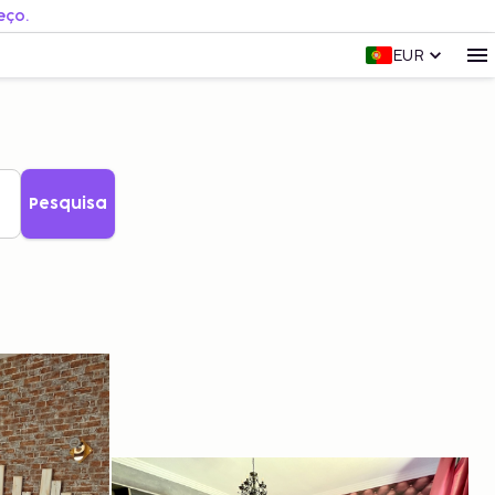
eço.
EUR
Pesquisa