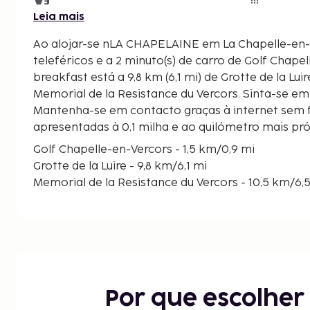
Leia mais
Ao alojar-se nLA CHAPELAINE em La Chapelle-en-V
teleféricos e a 2 minuto(s) de carro de Golf Chape
breakfast está a 9,8 km (6,1 mi) de Grotte de la Luir
Memorial de la Resistance du Vercors. Sinta-se em
Mantenha-se em contacto graças à internet sem fi
apresentadas à 0,1 milha e ao quilómetro mais pr
Golf Chapelle-en-Vercors - 1,5 km/0,9 mi
Grotte de la Luire - 9,8 km/6,1 mi
Memorial de la Resistance du Vercors - 10,5 km/6,
Museu da Resistência - 12,5 km/7,8 mi
Musée de la Préhistoire du Vercors - 14 km/8,7 mi
Station de Font d'Urle - 15,6 km/9,7 mi
Col de la Machine - 16 km/10 mi
Parque Natural Regional de Vercors - 17,3 km/10,8
Télésiège do Planalto - 19 km/11,8 mi
Por que escolhe
Memorial da Resistência - 19,5 km/12,1 mi