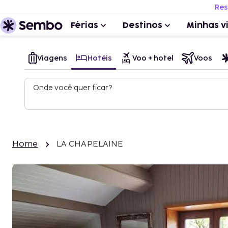
Res
Férias
Destinos
Minhas v
Viagens
Hotéis
Voo + hotel
Voos
Onde você quer ficar?
Home
LA CHAPELAINE