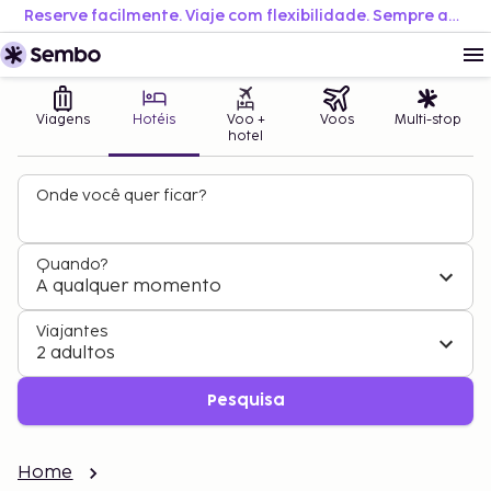
Reserve facilmente. Viaje com flexibilidade. Sempre ao melhor preço.
Viagens
Hotéis
Voo +
Voos
Multi-stop
hotel
Onde você quer ficar?
Quando?
A qualquer momento
Viajantes
2 adultos
Pesquisa
Home