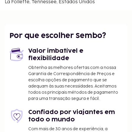
La Follette, Tennessee, Estados Unidos
Jacksboro - 30,2 km/18,7 mi
Cove Lake - 32,2 km/20 mi
Rocky Top Public Library - 42,3 km/26,3 mi
O aeroporto principal mais próximo é o de Alcoa -
Por que escolher Sembo?
Knoxville Airport (TYS) - 103,6 km/64,3 mi
Há estacionamento grátis no local. Não perca as
Valor imbatível e
várias atividades recreativas e de entretimento ao
flexibilidade
seu dispor, incluindo um campo de ténis exterior. O
espaço oferece ainda churrasqueiras. Para
Obtenha as melhores ofertas com a nossa
recarregar baterias, dirija-se ao restaurante desta
Garantia de Correspondência de Preços e
escolha opções de pagamento que se
casa de férias.
adequam às suas necessidades. Aceitamos
As crianças não pagam quando dormem no
todos os principais métodos de pagamento
quarto dos pais ou tutor, utilizando a(s) cama(s)
para uma transação segura e fácil.
existentes.
Disponibilização de opções de pagamento sem
Confiado por viajantes em
numerário em todas as transações.
todo o mundo
Com mais de 30 anos de experiência, a