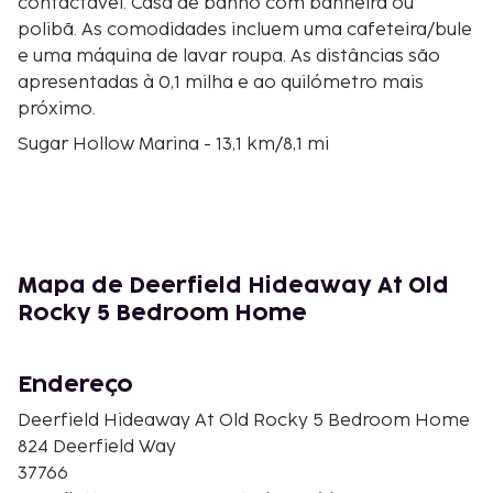
contactável. Casa de banho com banheira ou
polibã. As comodidades incluem uma cafeteira/bule
e uma máquina de lavar roupa. As distâncias são
apresentadas à 0,1 milha e ao quilómetro mais
próximo.
Sugar Hollow Marina - 13,1 km/8,1 mi
Kincaid Historical Monument - 13,5 km/8,4 mi
Sociedade Histórica do Distrito de Campbell - 18,4
km/11,4 mi
Whitman Hollow Marina - 18,8 km/11,7 mi
Clube de Campo La Follette - 19 km/11,8 mi
Mapa de Deerfield Hideaway At Old
LaFollette Medical Center - 19,7 km/12,2 mi
Rocky 5 Bedroom Home
Campbell County Park - 20,2 km/12,5 mi
Norris Lake - 23,3 km/14,5 mi
Woodson's Mall - 23,9 km/14,8 mi
Endereço
Jacksboro Public Library - 26,7 km/16,6 mi
Deerfield Hideaway At Old Rocky 5 Bedroom Home
Asbury Park - 29,4 km/18,3 mi
824 Deerfield Way
Cove Lake State Park - 29,8 km/18,5 mi
37766
Tennessee College of Applied Technology -