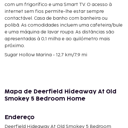
com um frigorífico e uma Smart TV. O acesso à
internet sem fios permite-lhe estar sempre
contactável. Casa de banho com banheira ou
polibã. As comodidades incluem uma cafeteira/bule
e uma máquina de lavar roupa. As distâncias são
apresentadas à 0,1 milha e ao quilómetro mais
próximo.
Sugar Hollow Marina - 12,7 km/7,9 mi
Kincaid Historical Monument - 13,2 km/8,2 mi
Sociedade Histórica do Distrito de Campbell - 18
km/11,2 mi
Whitman Hollow Marina - 18,4 km/11,5 mi
Clube de Campo La Follette - 18,6 km/11,6 mi
Mapa de Deerfield Hideaway At Old
LaFollette Medical Center - 19,3 km/12 mi
Smokey 5 Bedroom Home
Campbell County Park - 19,8 km/12,3 mi
Norris Lake - 22,9 km/14,2 mi
Woodson's Mall - 23,5 km/14,6 mi
Endereço
Jacksboro Public Library - 26,4 km/16,4 mi
Deerfield Hideaway At Old Smokey 5 Bedroom