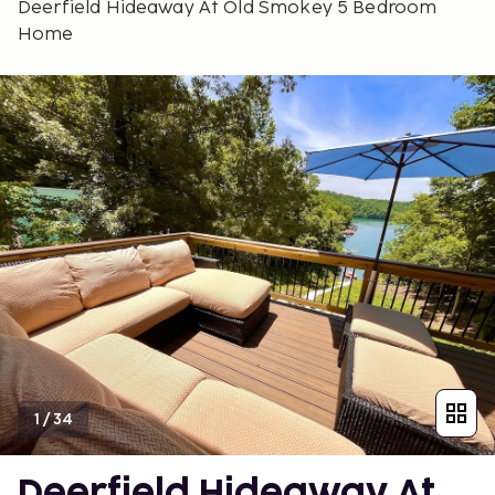
Deerfield Hideaway At Old Smokey 5 Bedroom
Home
1
/
34
Deerfield Hideaway At