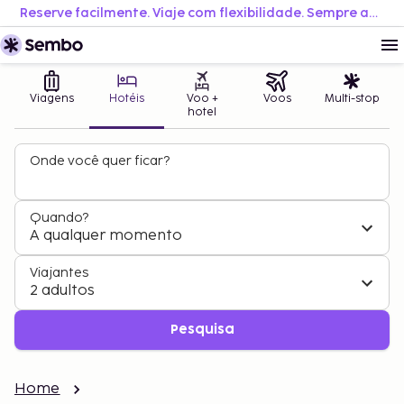
Reserve facilmente. Viaje com flexibilidade. Sempre ao melhor preço.
Viagens
Hotéis
Voo +
Voos
Multi-stop
hotel
Onde você quer ficar?
Quando?
A qualquer momento
Viajantes
2 adultos
Pesquisa
Home