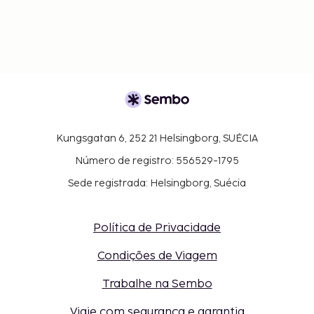
dividir os pagamentos em moedas distintas.
O alojamento aceita animais de estimação
apenas em quartos específicos e aplica outras
restrições aos mesmos. Os clientes deverão
contactar diretamente o alojamento no
sentido de organizar a estadia dos seus animais
de estimação, utilizando para tal as
informações de contacto que constam na sua
Kungsgatan 6, 252 21 Helsingborg, SUÉCIA
confirmação de reserva.
Número de registro: 556529-1795
Sede registrada: Helsingborg, Suécia
Política de Privacidade
Condições de Viagem
Trabalhe na Sembo
Viaje com segurança e garantia