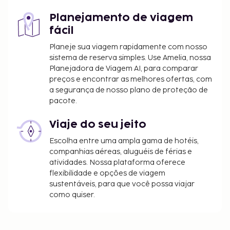
estadias no Peru que não excedam os 60 dias.
Planejamento de viagem
fácil
Incluímos todas as taxas que o alojamento nos
comunicou.
Planeje sua viagem rapidamente com nosso
sistema de reserva simples. Use Amelia, nossa
Tarifa de pequeno-almoço continental: 25 PEN
Planejadora de Viagem AI, para comparar
por adulto e 20 PEN por criança (valores
preços e encontrar as melhores ofertas, com
aproximados)
a segurança de nosso plano de proteção de
Check-in antecipado disponível mediante o
pacote.
pagamento de uma taxa (sujeito a
disponibilidade)
Viaje do seu jeito
Check-out tardio disponível mediante o
Escolha entre uma ampla gama de hotéis,
pagamento de uma taxa (sujeito a
companhias aéreas, aluguéis de férias e
disponibilidade)
atividades. Nossa plataforma oferece
flexibilidade e opções de viagem
A lista anterior pode não estar completa. As taxas e
sustentáveis, para que você possa viajar
os depósitos podem não incluir impostos e estão
como quiser.
sujeitos a alterações.
Geralmente, não é permitido que clientes com