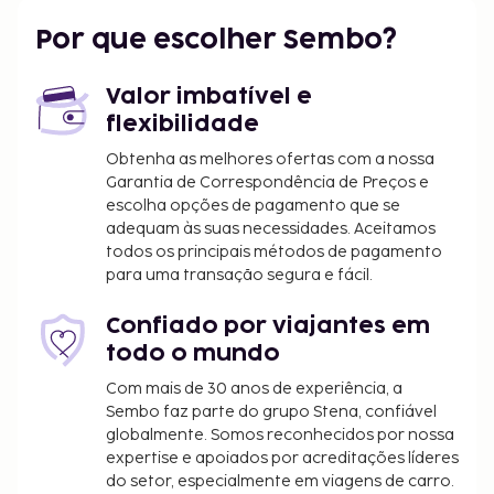
Uma receção aberta 24 horas e elevador estão
Por que escolher Sembo?
entre o leque de comodidades oferecidas por Este
hotel. Entre os espaços para eventos deste hotel
Valor imbatível e
contam-se um centro de conferências e salas de
flexibilidade
reuniões. Termine o dia com uma bebida
refrescante no bar/lounge. O hotel serve pequenos-
Obtenha as melhores ofertas com a nossa
Garantia de Correspondência de Preços e
almoços continentais diariamente entre as 8:00 e
escolha opções de pagamento que se
as 10:00 mediante uma sobretaxa.
adequam às suas necessidades. Aceitamos
O alojamento irá solicitar-lhe o pagamento dos
todos os principais métodos de pagamento
seguintes custos. Podem incluir os impostos
para uma transação segura e fácil.
aplicáveis:
Confiado por viajantes em
Poderá estar sujeito ao pagamento, no
todo o mundo
alojamento, do imposto sobre o valor
acrescentado do Peru de até 18%. Os viajantes
Com mais de 30 anos de experiência, a
Sembo faz parte do grupo Stena, confiável
não residentes que apresentem um passaporte
globalmente. Somos reconhecidos por nossa
e visto turístico válidos poderão estar isentos
expertise e apoiados por acreditações líderes
do pagamento do imposto sobre o valor
do setor, especialmente em viagens de carro.
acrescentado. A isenção aplica-se apenas a