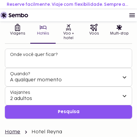
Reserve facilmente. Viaje com flexibilidade. Sempre ao melhor preço.
Viagens
Hotéis
Voo +
Voos
Multi-stop
hotel
Onde você quer ficar?
Quando?
A qualquer momento
Viajantes
2 adultos
Pesquisa
Home
Hotel Reyna