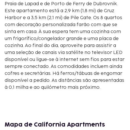
Praia de Lapad e de Porto de Ferry de Dubrovnik.
Este apartamento está a 2,9 km (1,8 mi) de Gruz
Harbor e a 3,5 km (2,1 mi) de Pile Gate. Os 8 quartos
com decoração personalizada farão com que se
sinta em casa. À sua espera tem uma cozinha com
um frigorífico/congelador grande e uma placa de
cozinha. Ao final do dia, aproveite para assistir a
uma seleção de canais via satélite no televisor LED
disponível ou ligue-se à internet sem fios para estar
sempre conectado. As comodidades incluem ainda
cofres e secretárias. Há ferros/tábuas de engomar
disponível a pedido. As distâncias são apresentadas
à 0,1 milha e ao quilómetro mais próximo.
Porto Gruz - 0,5 km/0,3 mi
Dubrovnik Shopping Minčeta - 0,7 km/0,5 mi
Península Lapad - 0,8 km/0,5 mi
Universidade de Dubrovnik - 1 km/0,6 mi
Mercado Aberto de Gruz - 1,2 km/0,7 mi
Mapa de California Apartments