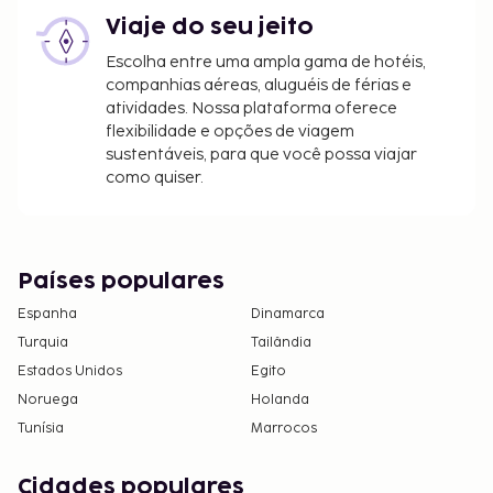
Apenas é permitido o acesso aos quartos a
Viaje do seu jeito
clientes registados.
Escolha entre uma ampla gama de hotéis,
O alojamento é limpo por profissionais.
companhias aéreas, aluguéis de férias e
O alojamento disponibiliza check-out sem
atividades. Nossa plataforma oferece
contacto.
flexibilidade e opções de viagem
sustentáveis, para que você possa viajar
como quiser.
Países populares
Espanha
Dinamarca
Turquia
Tailândia
Estados Unidos
Egito
Noruega
Holanda
Tunísia
Marrocos
Cidades populares