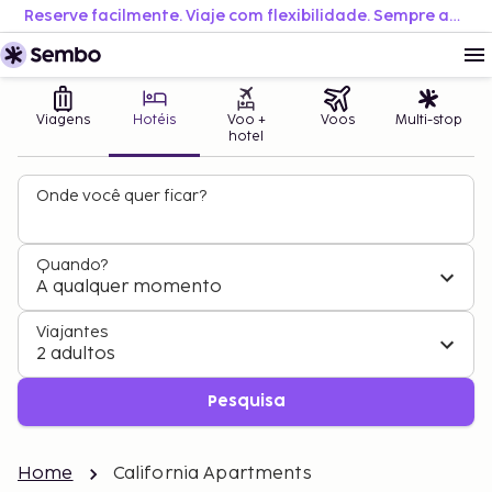
Reserve facilmente. Viaje com flexibilidade. Sempre ao melhor preço.
Viagens
Hotéis
Voo +
Voos
Multi-stop
hotel
Onde você quer ficar?
Quando?
A qualquer momento
Viajantes
2 adultos
Pesquisa
Home
California Apartments