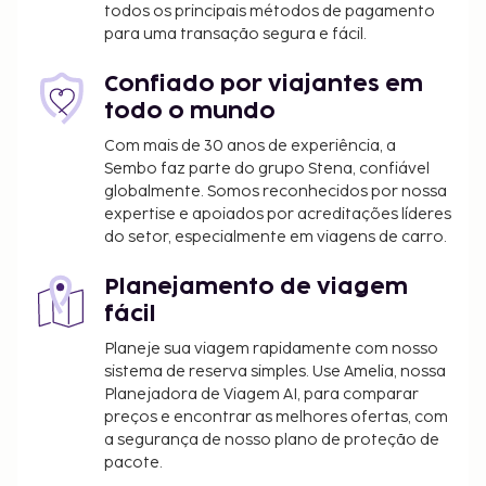
várias atividades recreativas, incluindo uma piscina
todos os principais métodos de pagamento
exterior, ou aproveite para contemplar soberbas
para uma transação segura e fácil.
vistas a partir da açoteia e do jardim. As facilidades
adicionais incluem Wi-fi grátis, um cabeleireiro e
Confiado por viajantes em
lojas no local. O alojamento está encerrado entre 10
todo o mundo
de novembro e 31 de março.
Com mais de 30 anos de experiência, a
Taxa de transporte de/para o aeroporto: 40.00
Sembo faz parte do grupo Stena, confiável
EUR por veículo (só ida, ocupação máxima de 4)
globalmente. Somos reconhecidos por nossa
pessoas
expertise e apoiados por acreditações líderes
do setor, especialmente em viagens de carro.
Tarifa de estacionamento nas imediações: 17
EUR por dia (a 5 metros)
Planejamento de viagem
Berço: 10.0 EUR por noite
fácil
A lista anterior pode não estar completa. As taxas e
Planeje sua viagem rapidamente com nosso
os depósitos podem não incluir impostos e estão
sistema de reserva simples. Use Amelia, nossa
sujeitos a alterações.
Planejadora de Viagem AI, para comparar
preços e encontrar as melhores ofertas, com
A piscina sazonal estará aberta entre maio e
a segurança de nosso plano de proteção de
outubro.
pacote.
A piscina está aberta das 9:00 às 22:00.