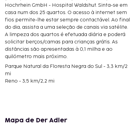
Hochrhein GmbH - Hospital Waldshut. Sinta-se em
casa num dos 25 quartos. O acesso à internet sem
fios permite-lhe estar sempre contactável. Ao final
do dia, assista a uma seleção de canais via satélite.
A limpeza dos quartos é efetuada diária e poderá
solicitar berços/camas para crianças grátis. As
distâncias são apresentadas à 0,1 milha e ao
quilómetro mais próximo.
Parque Natural da Floresta Negra do Sul - 3,3 km/2
mi
Reno - 3,5 km/2,2 mi
Laufen - 10,9 km/6,8 mi
Hospitais Hochrhein GmbH - Hospital Waldshut -
11,6 km/7,2 mi
Adega Rötiberg - 15 km/9,3 mi
Hallau Turismo & Vinoteca - 16,4 km/10,2 mi
Mapa de Der Adler
Rimuss & Strada Wein AG - 16,4 km/10,2 mi
Richli Rebgut und Weinkellerei zum Hirschen - 17