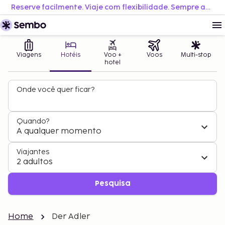
Reserve facilmente. Viaje com flexibilidade. Sempre ao melhor preço.
Viagens
Hotéis
Voo +
Voos
Multi-stop
hotel
Onde você quer ficar?
Quando?
A qualquer momento
Viajantes
2 adultos
Pesquisa
Home
Der Adler